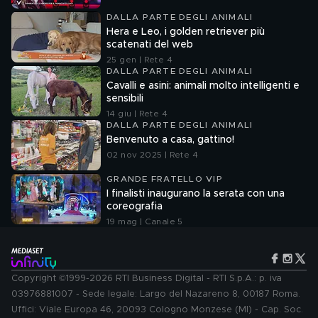
DALLA PARTE DEGLI ANIMALI
Hera e Leo, i golden retriever più
scatenati del web
25 gen | Rete 4
DALLA PARTE DEGLI ANIMALI
Cavalli e asini: animali molto intelligenti e
sensibili
14 giu | Rete 4
DALLA PARTE DEGLI ANIMALI
Benvenuto a casa, gattino!
02 nov 2025 | Rete 4
GRANDE FRATELLO VIP
I finalisti inaugurano la serata con una
coreografia
19 mag | Canale 5
Copyright ©1999-2026 RTI Business Digital - RTI S.p.A.: p. iva
03976881007 - Sede legale: Largo del Nazareno 8, 00187 Roma.
Uffici: Viale Europa 46, 20093 Cologno Monzese (MI) - Cap. Soc.