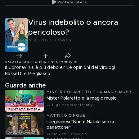
Puntata intera
Virus indebolito o ancora
pericoloso?
26 giu 2020 | Canale 5
VAI ALLA SERIE
LA TUA LISTA
CONDIVIDI
Il Coronavirus è più debole? Le opinioni dei virologi
Bassetti e Pregliasco
Guarda anche
MISTER POLARETTO E LA MAGIC MUSIC
Mister Polaretto e la magic music
27 lug | Mediaset Infinity
PUNTATA INTERA
MATTINO CINQUE
I Legnanesi "Non è Natale senza
panettone"
13 dic 2019 | Canale 5