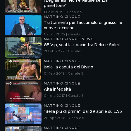
I Legnanesi "Non è Natale senza
panettone"
13 dic 2019 | Canale 5
MATTINO CINQUE
Trattamenti per l'accumulo di grasso, le
nuove tecniche
02 ott 2025 | Canale 5
MATTINO CINQUE NEWS
GF Vip, scatta il bacio tra Delia e Soleil
21 feb 2022 | Canale 5
MATTINO CINQUE
Isola: la caduta del Divino
01 feb 2019 | Canale 5
MATTINO CINQUE
Alta infedeltà
04 dic 2017 | Canale 5
MATTINO CINQUE
"Bella più di prima": dal 29 aprile su LA5
20 apr 2018 | Canale 5
MATTINO CINQUE