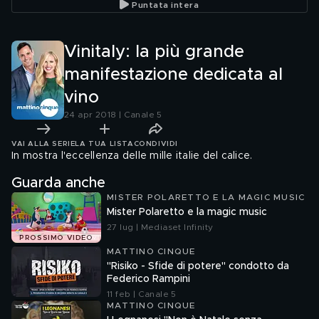
Puntata intera
Vinitaly: la più grande
manifestazione dedicata al
vino
24 apr 2018 | Canale 5
VAI ALLA SERIE
LA TUA LISTA
CONDIVIDI
In mostra l'eccellenza delle mille italie del calice.
Guarda anche
MISTER POLARETTO E LA MAGIC MUSIC
Mister Polaretto e la magic music
27 lug | Mediaset Infinity
PROSSIMO VIDEO
MATTINO CINQUE
"Risiko - Sfide di potere" condotto da
Federico Rampini
11 feb | Canale 5
MATTINO CINQUE