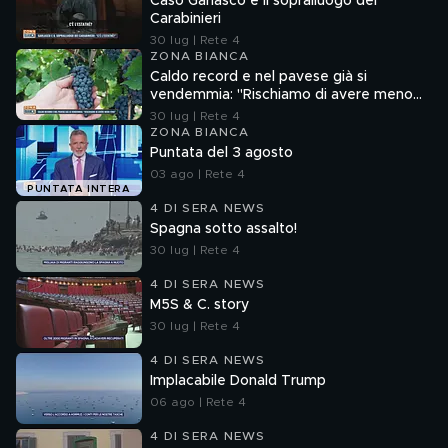
Caso Garlasco e il sopralluogo dei
Carabinieri
30 lug | Rete 4
ZONA BIANCA
Caldo record e nel pavese già si
vendemmia: "Rischiamo di avere meno
vino"
30 lug | Rete 4
ZONA BIANCA
Puntata del 3 agosto
03 ago | Rete 4
PUNTATA INTERA
4 DI SERA NEWS
Spagna sotto assalto!
30 lug | Rete 4
4 DI SERA NEWS
M5S & C. story
30 lug | Rete 4
4 DI SERA NEWS
Implacabile Donald Trump
06 ago | Rete 4
4 DI SERA NEWS