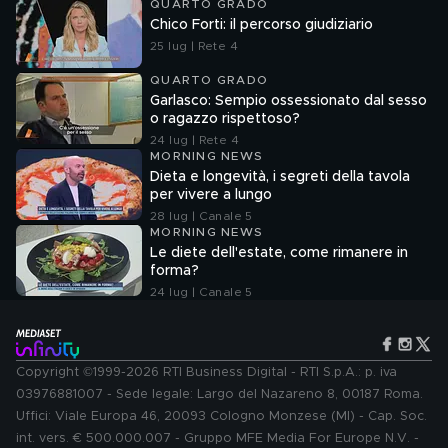
QUARTO GRADO
Chico Forti: il percorso giudiziario
25 lug | Rete 4
QUARTO GRADO
Garlasco: Sempio ossessionato dal sesso
o ragazzo rispettoso?
24 lug | Rete 4
MORNING NEWS
Dieta e longevità, i segreti della tavola
per vivere a lungo
28 lug | Canale 5
MORNING NEWS
Le diete dell'estate, come rimanere in
forma?
24 lug | Canale 5
Copyright ©1999-2026 RTI Business Digital - RTI S.p.A.: p. iva
03976881007 - Sede legale: Largo del Nazareno 8, 00187 Roma.
Uffici: Viale Europa 46, 20093 Cologno Monzese (MI) - Cap. Soc.
int. vers. € 500.000.007 - Gruppo MFE Media For Europe N.V. -