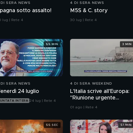
 DI SERA NEWS
4 DI SERA NEWS
pagna sotto assalto!
M5S & C. story
 lug | Rete 4
30 lug | Rete 4
55 MIN
3 MIN
 DI SERA NEWS
4 DI SERA WEEKEND
enerdì 24 luglio
L'Italia scrive all'Europa:
"Riunione urgente
24 lug | Rete 4
UNTATA INTERA
sull'immigrazione"
01 ago | Rete 4
55 SEC
51 MIN