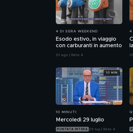
4 DI SERA WEEKEND
4
Esodo estivo, in viaggio
C
con carburanti in aumento
l
01 ago | Rete 4
0
10 MIN
10 MINUTI
Q
Mercoledì 29 luglio
P
29 lug | Rete 4
PUNTATA INTERA
P