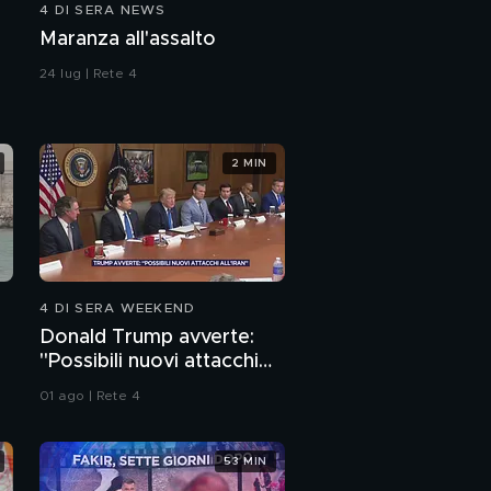
4 DI SERA NEWS
Le testimonianze dei
Maranza all'assalto
vicini di casa di Benno
Neumair
24 lug | Rete 4
I punti oscuri su Benno
Neumair
2 MIN
Tonno rosso alla salsa
di soia
L'oroscopo di Ada
Alberti
4 DI SERA WEEKEND
Donald Trump avverte:
"Possibili nuovi attacchi
all'Iran"
01 ago | Rete 4
53 MIN