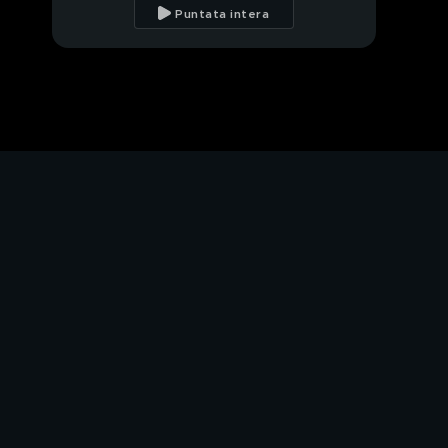
dopo Pasqua?
Puntata intera
Massimo Galli a Mattino
5
Napoli, la multa ludica
Massimo Galli sulle
riaperture
Covid, i tradimenti
vanno in quarantena
Le novità sui casi di
cronaca
In diretta: chiusa la
buca per il corpo di