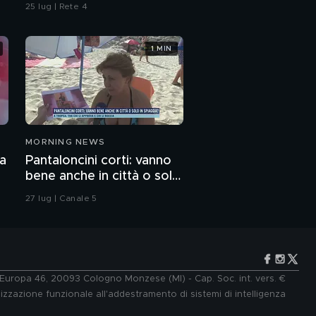
omicidio
25 lug | Rete 4
1 MIN
MORNING NEWS
za
Pantaloncini corti: vanno
bene anche in città o solo
in spiaggia?
27 lug | Canale 5
e Europa 46, 20093 Cologno Monzese (MI) - Cap. Soc. int. vers. €
lizzazione funzionale all'addestramento di sistemi di intelligenza