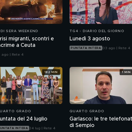
 DI SERA WEEKEND
TG4 - DIARIO DEL GIORNO
risi migranti, scontri e
Lunedì 3 agosto
acrime a Ceuta
03 ago | Rete 4
PUNTATA INTERA
1 ago | Rete 4
182 MIN
1 MIN
UARTO GRADO
QUARTO GRADO
untata del 24 luglio
Garlasco: le tre telefona
di Sempio
24 lug | Rete 4
UNTATA INTERA