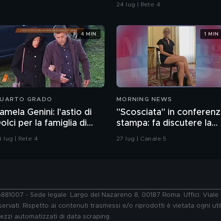
24 lug | Rete 4
4 MIN
1 MIN
UARTO GRADO
MORNING NEWS
amela Genini: l'astio di
"Scosciata" in conferen
olci per la famiglia di
stampa: fa discutere la
amela
vicesindaca di Livorno
 lug | Rete 4
27 lug | Canale 5
76881007 - Sede legale: Largo del Nazareno 8, 00187 Roma. Uffici: Vial
ervati. Rispetto ai contenuti trasmessi e/o riprodotti è vietata ogni uti
 mezzi automatizzati di data scraping.