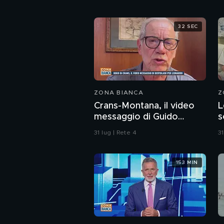
32 SEC
ZONA BIANCA
Z
Crans-Montana, il video
L
messaggio di Guido
s
Bertolaso per Leonardo
C
31 lug | Rete 4
31
Bove
s
a
153 MIN