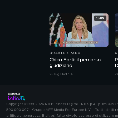
1 MIN
QUARTO GRADO
Q
Chico Forti: il percorso
P
giudiziario
D
P
25 lug | Rete 4
24
Copyright ©1999-2026 RTI Business Digital - RTI S.p.A.: p. iva 039
500.000.007 - Gruppo MFE Media For Europe N.V. - Tutti i diritti ris
artificiale generativa. È altresì fatto divieto espresso di utilizzare