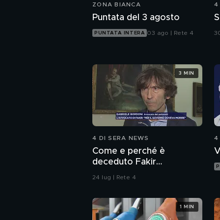
ZONA BIANCA
4
Puntata del 3 agosto
S
03 ago | Rete 4
30
PUNTATA INTERA
3 MIN
4 DI SERA NEWS
4
Come e perché è
V
deceduto Fakir
P
Abderrahim?
24 lug | Rete 4
1 MIN