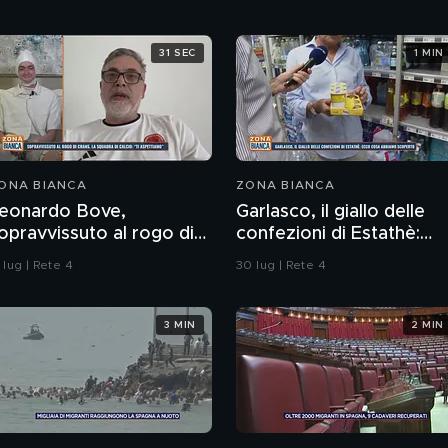
31 SEC
1 MIN
ONA BIANCA
ZONA BIANCA
eonardo Bove,
Garlasco, il giallo delle
opravvissuto al rogo di
confezioni di Estathè:
rans-Montana, la
ecco cosa abbiamo
 lug | Rete 4
30 lug | Rete 4
quadra di calcio: "Ti
scoperto
spettiamo"
3 MIN
2 MIN