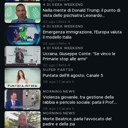
01 ago | Rete 4
4 DI SERA WEEKEND
Nella mente di Donald Trump: il punto di
vista dello psichiatra Leonardo
Mendolicchio
02 ago | Rete 4
4 DI SERA WEEKEND
Emergenza immigrazione, l'Europa valuta
il modello Italia
02 ago | Rete 4
4 DI SERA WEEKEND
Ucraina, Giuseppe Conte: "Se vinco le
Primarie stop alle armi"
02 ago | Rete 4
SUPER PARTES
Puntata dell'8 agosto, Canale 5
08 ago | Canale 5
PUNTATA INTERA
MORNING NEWS
Violenza giovanile, tra gestione della
rabbia e pericolo sociale: parla il Prof.
Pierpaolo Limone
06 ago | Canale 5
MORNING NEWS
Morte Beatrice, parla l'avvocato del
padre e della zia