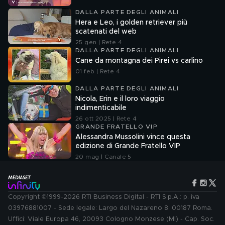
DALLA PARTE DEGLI ANIMALI
Hera e Leo, i golden retriever più
scatenati del web
25 gen | Rete 4
DALLA PARTE DEGLI ANIMALI
Cane da montagna dei Pirei vs carlino
01 feb | Rete 4
DALLA PARTE DEGLI ANIMALI
Nicola, Erin e il loro viaggio
indimenticabile
26 ott 2025 | Rete 4
GRANDE FRATELLO VIP
Alessandra Mussolini vince questa
edizione di Grande Fratello VIP
20 mag | Canale 5
Copyright ©1999-2026 RTI Business Digital - RTI S.p.A.: p. iva
03976881007 - Sede legale: Largo del Nazareno 8, 00187 Roma.
Uffici: Viale Europa 46, 20093 Cologno Monzese (MI) - Cap. Soc.