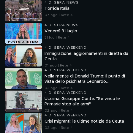
4 DI SERA NEWS
Torrida Italia
07 ago | Rete 4
4 DI SERA NEWS
Venerdì 31 luglio
31 lug | Rete 4
PUNTATA INTERA
4 DI SERA WEEKEND
Immigrazione: aggiornamenti in diretta da
Ceuta
01 ago | Rete 4
4 DI SERA WEEKEND
Nella mente di Donald Trump: il punto di
vista dello psichiatra Leonardo
Mendolicchio
02 ago | Rete 4
4 DI SERA WEEKEND
Ucraina, Giuseppe Conte: "Se vinco le
Primarie stop alle armi"
02 ago | Rete 4
4 DI SERA WEEKEND
Crisi migranti: le ultime notizie da Ceuta
02 ago | Rete 4