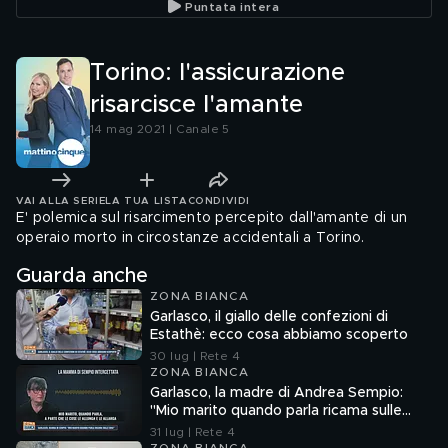
Puntata intera
Torino: l'assicurazione
risarcisce l'amante
14 mag 2021 | Canale 5
VAI ALLA SERIE
LA TUA LISTA
CONDIVIDI
E' polemica sul risarcimento percepito dall'amante di un
operaio morto in circostanze accidentali a Torino.
Guarda anche
ZONA BIANCA
Garlasco, il giallo delle confezioni di
Estathè: ecco cosa abbiamo scoperto
30 lug | Rete 4
ZONA BIANCA
Garlasco, la madre di Andrea Sempio:
"Mio marito quando parla ricama sulle
cose"
31 lug | Rete 4