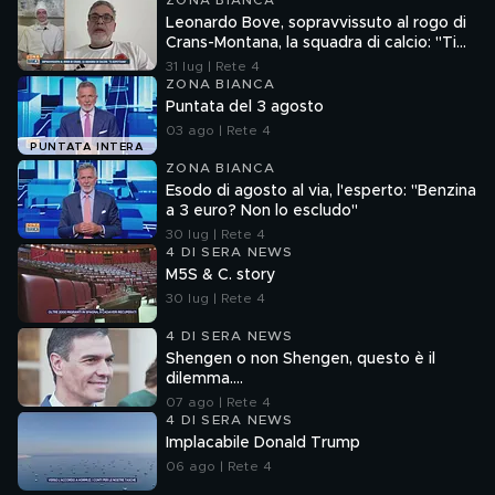
ZONA BIANCA
Leonardo Bove, sopravvissuto al rogo di
Crans-Montana, la squadra di calcio: "Ti
aspettiamo"
31 lug | Rete 4
ZONA BIANCA
Puntata del 3 agosto
03 ago | Rete 4
PUNTATA INTERA
ZONA BIANCA
Esodo di agosto al via, l'esperto: "Benzina
a 3 euro? Non lo escludo"
30 lug | Rete 4
4 DI SERA NEWS
M5S & C. story
30 lug | Rete 4
4 DI SERA NEWS
Shengen o non Shengen, questo è il
dilemma....
07 ago | Rete 4
4 DI SERA NEWS
Implacabile Donald Trump
06 ago | Rete 4