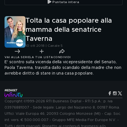
Puntata intera
Tolta la casa popolare alla
mamma della senatrice
Taverna
10 ott 2018 | Canale 5
VAI ALLA SERIE
LA TUA LISTA
CONDIVIDI
E' scontro sulla vicenda della vicepresidente del Senato,
Paola Taverna, travolta dallo scandalo della madre che non
avrebbe diritto di stare in una casa popolare.
Copyright ©1999-2026 RTI Business Digital - RTI S.p.A.: p. iva
03976881007 - Sede legale: Largo del Nazareno 8, 00187 Roma.
Uffici: Viale Europa 46, 20093 Cologno Monzese (MI) - Cap. Soc.
int. vers. € 500.000.007 - Gruppo MFE Media For Europe N.V. -
Tutti i diritti riservati. Rispetto ai contenuti trasmessi e/o