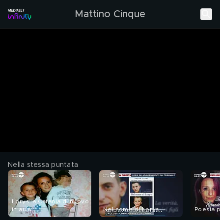
Mattino Cinque
Nella stessa puntata
Lorys: a Catania di nuovo
in aula
Nel nome di Lorys
Poesia 