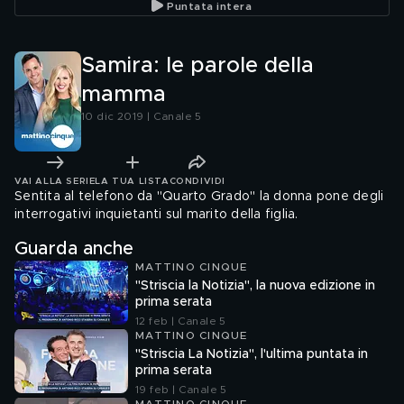
Puntata intera
Samira: le parole della
mamma
10 dic 2019 | Canale 5
VAI ALLA SERIE
LA TUA LISTA
CONDIVIDI
Sentita al telefono da "Quarto Grado" la donna pone degli
interrogativi inquietanti sul marito della figlia.
Guarda anche
MATTINO CINQUE
"Striscia la Notizia", la nuova edizione in
prima serata
12 feb | Canale 5
MATTINO CINQUE
"Striscia La Notizia", l'ultima puntata in
prima serata
19 feb | Canale 5