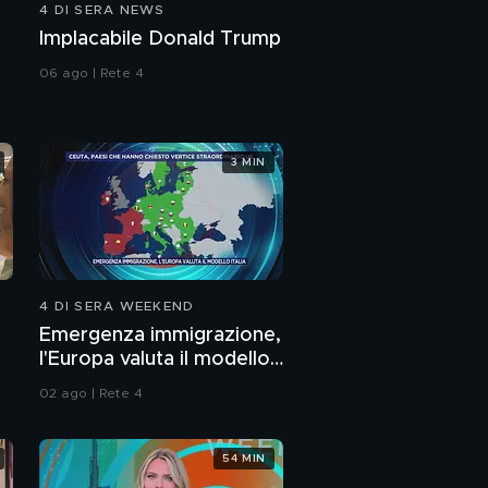
4 DI SERA NEWS
Il messaggio potente
Implacabile Donald Trump
di Natuzza Evolo
06 ago | Rete 4
Valerio Marinelli,
biografo di Natuzza
Evolo
3 MIN
L'incontro di Pippo
Franco con Natuzza
L'incontro mancato di
Safiria Leccese con
Natuzza
4 DI SERA WEEKEND
Emergenza immigrazione,
In studio la
l'Europa valuta il modello
beatificazione di Carlo
e Natuzza
Italia
02 ago | Rete 4
Safiria Leccese: La
ricchezza del bene
54 MIN