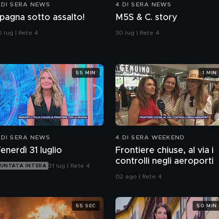
 DI SERA NEWS
4 DI SERA NEWS
pagna sotto assalto!
M5S & C. story
 lug | Rete 4
30 lug | Rete 4
55 MIN
1 MIN
 DI SERA NEWS
4 DI SERA WEEKEND
enerdì 31 luglio
Frontiere chiuse, al via i
controlli negli aeroporti
31 lug | Rete 4
UNTATA INTERA
02 ago | Rete 4
55 SEC
50 MIN