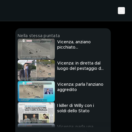
Nella stessa puntata
Vicenza, anziano
picchiato
selvaggiamente
Vicenza: in diretta dal
luogo del pestaggio di
un anziano
Vicenza: parla l'anziano
aggredito
I killer di Willy con i
soldi dello Stato
Vicenza: parla una