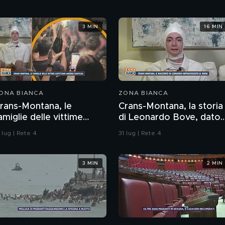
3 MIN
16 MIN
ONA BIANCA
ZONA BIANCA
rans-Montana, le
Crans-Montana, la storia
amiglie delle vittime
di Leonardo Bove, dato
spettano ancora
per disperso nel rogo
 lug | Rete 4
31 lug | Rete 4
iustizia
3 MIN
2 MIN