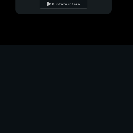
testimone del
Puntata intera
pestaggio
Escalation di violenza:
parla Matteo Renzi
Matteo Renzi: la sfida
di Italia Viva
Matteo Renzi e il PD
Italia viva compie un
anno
Natuzza e Carlo, quei
miracoli inspiegabili
La storia di Carlo
Acutis, il ragazzino