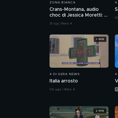
ZONA BIANCA
4
Crans-Montana, audio
S
choc di Jessica Moretti: "I
30
bengala? Fatti arrivare
31 lug | Rete 4
dalla Francia"
3 MIN
4 DI SERA NEWS
4
Italia arrosto
V
06 ago | Rete 4
P
2 MIN