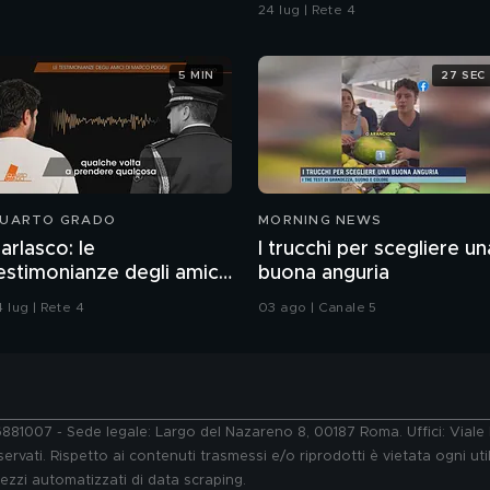
contaminazione sulle
24 lug | Rete 4
unghie?
5 MIN
27 SEC
UARTO GRADO
MORNING NEWS
arlasco: le
I trucchi per scegliere un
estimonianze degli amici
buona anguria
i Marco Poggi
 lug | Rete 4
03 ago | Canale 5
76881007 - Sede legale: Largo del Nazareno 8, 00187 Roma. Uffici: Vial
ervati. Rispetto ai contenuti trasmessi e/o riprodotti è vietata ogni uti
 mezzi automatizzati di data scraping.