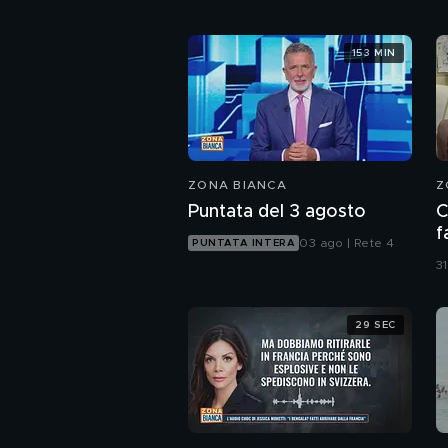
153 MIN
ZONA BIANCA
Z
Puntata del 3 agosto
C
f
03 ago | Rete 4
PUNTATA INTERA
a
31
g
29 SEC