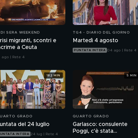
 DI SERA WEEKEND
TG4 - DIARIO DEL GIORNO
risi migranti, scontri e
Martedì 4 agosto
acrime a Ceuta
04 ago | Rete 4
PUNTATA INTERA
1 ago | Rete 4
182 MIN
5 MIN
UARTO GRADO
QUARTO GRADO
untata del 24 luglio
Garlasco: consulente
Poggi, c'è stata
24 lug | Rete 4
UNTATA INTERA