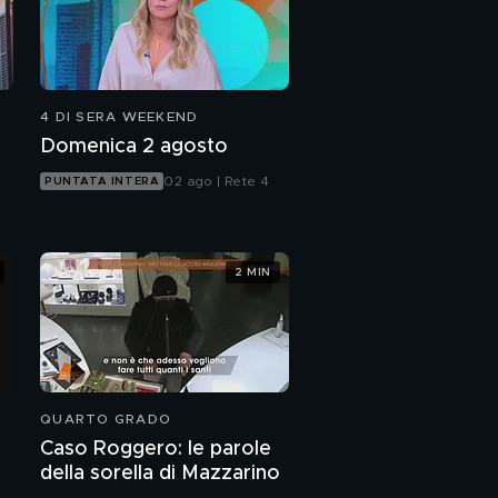
Rombo con cipolle
caramellate
PROSSIMO VIDEO
4 DI SERA WEEKEND
Domenica 2 agosto
02 ago | Rete 4
PUNTATA INTERA
2 MIN
QUARTO GRADO
Caso Roggero: le parole
della sorella di Mazzarino