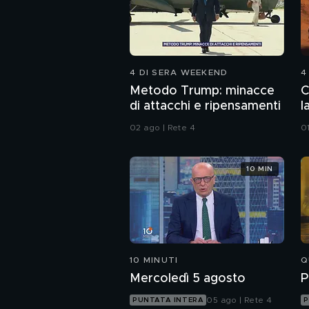
4 DI SERA WEEKEND
4
Metodo Trump: minacce
C
di attacchi e ripensamenti
l
02 ago | Rete 4
0
10 MIN
10 MINUTI
Q
Mercoledì 5 agosto
P
05 ago | Rete 4
PUNTATA INTERA
P