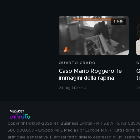
6 MIN
QUARTO GRADO
Q
Caso Mario Roggero: le
G
immagini della rapina
t
d
24 lug | Rete 4
24
Copyright ©1999-2026 RTI Business Digital - RTI S.p.A.: p. iva 039
500.000.007 - Gruppo MFE Media For Europe N.V. - Tutti i diritti ris
artificiale generativa. È altresì fatto divieto espresso di utilizzare