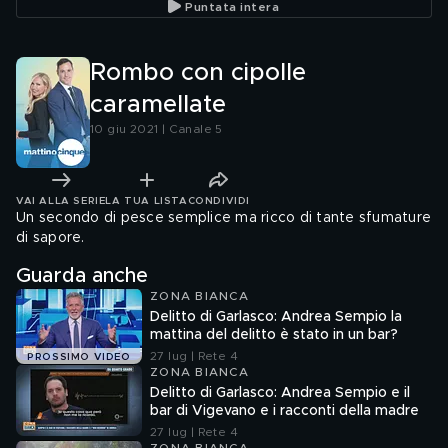
Puntata intera
scoppia
Rombo con cipolle
caramellate
10 giu 2021 | Canale 5
VAI ALLA SERIE
LA TUA LISTA
CONDIVIDI
Un secondo di pesce semplice ma ricco di tante sfumature
di sapore.
Guarda anche
ZONA BIANCA
Delitto di Garlasco: Andrea Sempio la
mattina del delitto è stato in un bar?
27 lug | Rete 4
PROSSIMO VIDEO
ZONA BIANCA
Delitto di Garlasco: Andrea Sempio e il
bar di Vigevano e i racconti della madre
27 lug | Rete 4