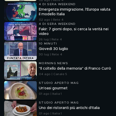
02 ago | Rete 4
4 DI SERA WEEKEND
Emergenza immigrazione, l'Europa valuta
il modello Italia
02 ago | Rete 4
4 DI SERA WEEKEND
Fakir: 7 giorni dopo, si cerca la verità nei
video
26 lug | Rete 4
10 MINUTI
Giovedì 30 luglio
30 lug | Rete 4
PUNTATA INTERA
MORNING NEWS
"Il coltello della memoria" di Franco Currò
04 ago | Canale 5
STUDIO APERTO MAG
Un'oasi gourmet
01 ago | Italia 1
STUDIO APERTO MAG
Uno dei ristoranti più antichi d'Italia
01 ago | Italia 1