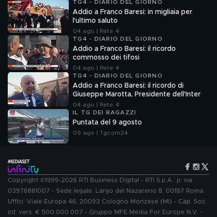
TG4 - DIARIO DEL GIORNO
Addio a Franco Baresi: in migliaia per
l'ultimo saluto
04 ago | Rete 4
TG4 - DIARIO DEL GIORNO
Addio a Franco Baresi: il ricordo
commosso dei tifosi
04 ago | Rete 4
TG4 - DIARIO DEL GIORNO
Addio a Franco Baresi: il ricordo di
Giuseppe Marotta, Presidente dell'Inter
04 ago | Rete 4
IL TG DEI RAGAZZI
Puntata del 9 agosto
09 ago | Tgcom24
Copyright ©1999-2026 RTI Business Digital - RTI S.p.A.: p. iva
03976881007 - Sede legale: Largo del Nazareno 8, 00187 Roma.
Uffici: Viale Europa 46, 20093 Cologno Monzese (MI) - Cap. Soc.
int. vers. € 500.000.007 - Gruppo MFE Media For Europe N.V. -