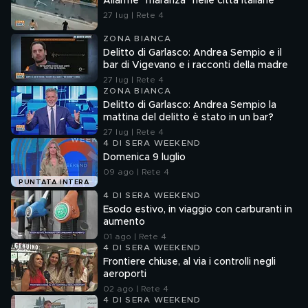
Allarme "maranza" nelle città italiane
27 lug | Rete 4
ZONA BIANCA
Delitto di Garlasco: Andrea Sempio e il
bar di Vigevano e i racconti della madre
27 lug | Rete 4
ZONA BIANCA
Delitto di Garlasco: Andrea Sempio la
mattina del delitto è stato in un bar?
27 lug | Rete 4
4 DI SERA WEEKEND
Domenica 9 luglio
09 ago | Rete 4
PUNTATA INTERA
4 DI SERA WEEKEND
Esodo estivo, in viaggio con carburanti in
aumento
01 ago | Rete 4
4 DI SERA WEEKEND
Frontiere chiuse, al via i controlli negli
aeroporti
02 ago | Rete 4
4 DI SERA WEEKEND