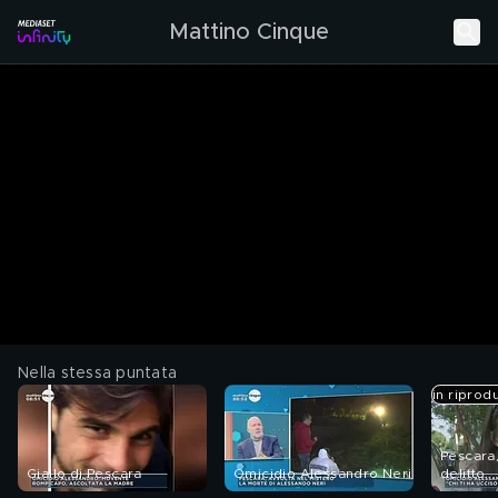
Mattino Cinque
Nella stessa puntata
in riprod
Pescara,
Giallo di Pescara
Omicidio Alessandro Neri
delitto