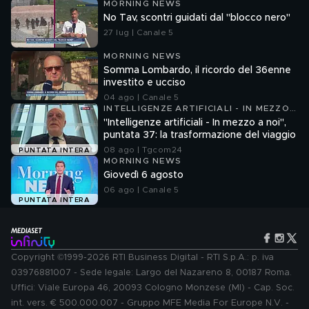
MORNING NEWS
No Tav, scontri guidati dal "blocco nero"
27 lug | Canale 5
MORNING NEWS
Somma Lombardo, il ricordo del 36enne
investito e ucciso
04 ago | Canale 5
INTELLIGENZE ARTIFICIALI - IN MEZZO
A NOI
"Intelligenze artificiali - In mezzo a noi",
puntata 37: la trasformazione del viaggio
08 ago | Tgcom24
PUNTATA INTERA
MORNING NEWS
Giovedì 6 agosto
06 ago | Canale 5
PUNTATA INTERA
Copyright ©1999-2026 RTI Business Digital - RTI S.p.A.: p. iva
03976881007 - Sede legale: Largo del Nazareno 8, 00187 Roma.
Uffici: Viale Europa 46, 20093 Cologno Monzese (MI) - Cap. Soc.
int. vers. € 500.000.007 - Gruppo MFE Media For Europe N.V. -