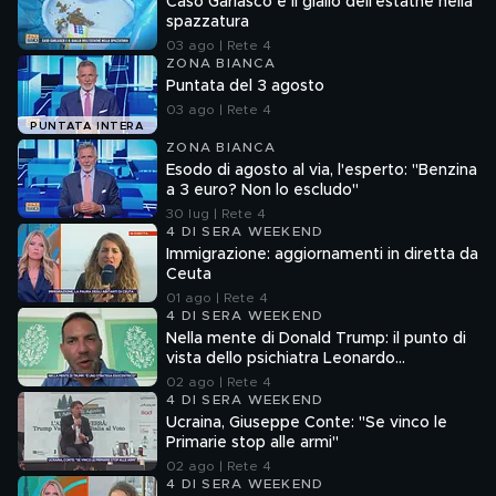
Caso Garlasco e il giallo dell'estathè nella
spazzatura
03 ago | Rete 4
ZONA BIANCA
Puntata del 3 agosto
03 ago | Rete 4
PUNTATA INTERA
ZONA BIANCA
Esodo di agosto al via, l'esperto: "Benzina
a 3 euro? Non lo escludo"
30 lug | Rete 4
4 DI SERA WEEKEND
Immigrazione: aggiornamenti in diretta da
Ceuta
01 ago | Rete 4
4 DI SERA WEEKEND
Nella mente di Donald Trump: il punto di
vista dello psichiatra Leonardo
Mendolicchio
02 ago | Rete 4
4 DI SERA WEEKEND
Ucraina, Giuseppe Conte: "Se vinco le
Primarie stop alle armi"
02 ago | Rete 4
4 DI SERA WEEKEND