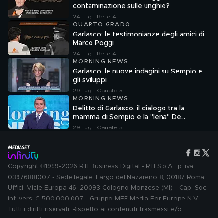
contaminazione sulle unghie?
24 lug | Rete 4
QUARTO GRADO
Garlasco: le testimonianze degli amici di
Marco Poggi
24 lug | Rete 4
MORNING NEWS
Garlasco, le nuove indagini su Sempio e
gli sviluppi
29 lug | Canale 5
MORNING NEWS
Delitto di Garlasco, il dialogo tra la
mamma di Sempio e la "Iena" De
Giuseppe nel 2022
29 lug | Canale 5
Copyright ©1999-2026 RTI Business Digital - RTI S.p.A.: p. iva
03976881007 - Sede legale: Largo del Nazareno 8, 00187 Roma.
Uffici: Viale Europa 46, 20093 Cologno Monzese (MI) - Cap. Soc.
int. vers. € 500.000.007 - Gruppo MFE Media For Europe N.V. -
Tutti i diritti riservati. Rispetto ai contenuti trasmessi e/o