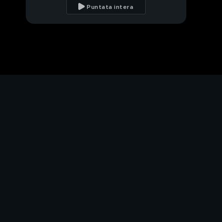
vicequestore sul palco
Puntata intera
I no vax ricoverati per
Covid
Sanità, tempi lunghi
per le prenotazioni
Il voto in Germania
Giacomo e Laura, due
delitti tante domande
Omicidio Ziliani,
colpevoli e depistaggi
Il caso della vigilessa
Laura Ziliani