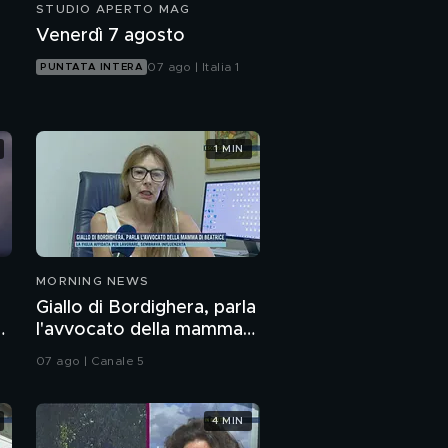
STUDIO APERTO MAG
Il fidanzato,
Venerdì 7 agosto
l'insospettabile bravo
ragazzo
07 ago | Italia 1
PUNTATA INTERA
Delitto Ziliani, i passi
falsi dei killer
1 MIN
Omicidio Ziliani, le figlie
sempre tranquille
La morte di Giacomo, i
punti oscuri
MORNING NEWS
Giallo di Bordighera, parla
Focaccine ripiene di
a
l'avvocato della mamma
ricotta e alici
di Beatrice
07 ago | Canale 5
Notizie belle dalle
stelle
4 MIN