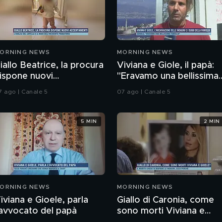
ORNING NEWS
MORNING NEWS
iallo Beatrice, la procura
Viviana e Giole, il papà:
ispone nuovi
"Eravamo una bellissima
ccertamenti
famiglia"
7 ago | Canale 5
07 ago | Canale 5
5 MIN
2 MIN
ORNING NEWS
MORNING NEWS
iviana e Gioele, parla
Giallo di Caronia, come
'avvocato del papà
sono morti Viviana e