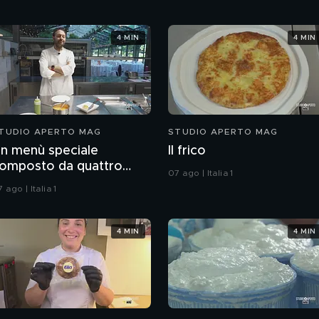
4 MIN
4 MIN
TUDIO APERTO MAG
STUDIO APERTO MAG
n menù speciale
Il frico
omposto da quattro
07 ago | Italia 1
randi chef
 ago | Italia 1
4 MIN
4 MIN