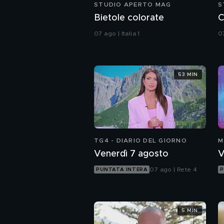
STUDIO APERTO MAG
S
Bietole colorate
C
07 ago | Italia 1
07
53 MIN
TG4 - DIARIO DEL GIORNO
M
Venerdì 7 agosto
V
07 ago | Rete 4
PUNTATA INTERA
P
5 MIN