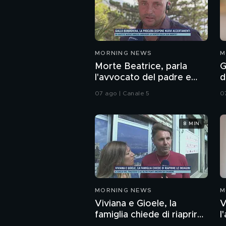
MORNING NEWS
M
Morte Beatrice, parla
G
l'avvocato del padre e
d
della zia
a
07 ago | Canale 5
0
8 MIN
MORNING NEWS
M
Viviana e Gioele, la
V
famiglia chiede di riaprire
l