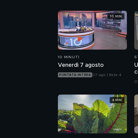
10 MIN
10 MINUTI
S
Venerdì 7 agosto
U
c
07 ago | Rete 4
PUNTATA INTERA
g
07
4 MIN