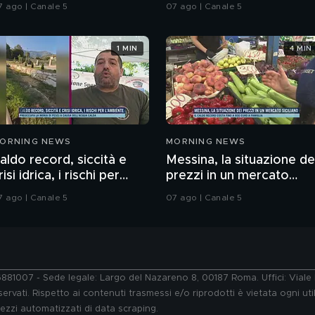
Gioele?
7 ago | Canale 5
07 ago | Canale 5
1 MIN
4 MIN
ORNING NEWS
MORNING NEWS
aldo record, siccità e
Messina, la situazione de
risi idrica, i rischi per
prezzi in un mercato
'ambiente
siciliano
7 ago | Canale 5
07 ago | Canale 5
76881007 - Sede legale: Largo del Nazareno 8, 00187 Roma. Uffici: Vial
ervati. Rispetto ai contenuti trasmessi e/o riprodotti è vietata ogni uti
 mezzi automatizzati di data scraping.