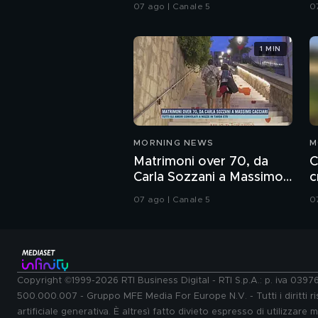
le indagini
07 ago | Canale 5
0
1 MIN
MORNING NEWS
M
Matrimoni over 70, da
C
Carla Sozzani a Massimo
c
Cacciari
l
07 ago | Canale 5
0
Copyright ©1999-2026 RTI Business Digital - RTI S.p.A.: p. iva 039
500.000.007 - Gruppo MFE Media For Europe N.V. - Tutti i diritti ris
artificiale generativa. È altresì fatto divieto espresso di utilizzare