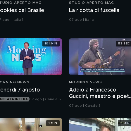
TUDIO APERTO MAG
STUDIO APERTO MAG
ookies dal Brasile
La ricotta di fuscella
 ago | Italia 1
07 ago | Italia 1
101 MIN
53 SEC
ORNING NEWS
MORNING NEWS
enerdì 7 agosto
Addio a Francesco
Guccini, maestro e poet
07 ago | Canale 5
UNTATA INTERA
della canzone d'autore
07 ago | Canale 5
1 MIN
2 MIN