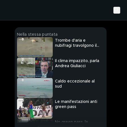
Nella stessa puntata
Trombe d'aria e
nubifragi travolgono il
nord
Il clima impazzito, parla
Andrea Giuliacci
Caldo eccezionale al
sud
Le manifestazioni anti
green pass
No green pass, la