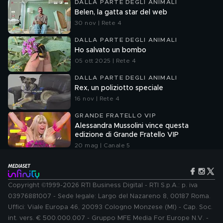
DALLA PARTE DEGLI ANIMALI
Belen, la gatta star del web
30 nov | Rete 4
DALLA PARTE DEGLI ANIMALI
Ho salvato un bombo
05 ott 2025 | Rete 4
DALLA PARTE DEGLI ANIMALI
Rex, un poliziotto speciale
16 nov | Rete 4
GRANDE FRATELLO VIP
Alessandra Mussolini vince questa
edizione di Grande Fratello VIP
20 mag | Canale 5
Copyright ©1999-2026 RTI Business Digital - RTI S.p.A.: p. iva
03976881007 - Sede legale: Largo del Nazareno 8, 00187 Roma.
Uffici: Viale Europa 46, 20093 Cologno Monzese (MI) - Cap. Soc.
int. vers. € 500.000.007 - Gruppo MFE Media For Europe N.V. -