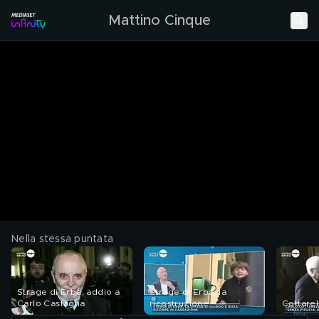
Mattino Cinque
Nella stessa puntata
Strage di Erba, addio a
Strage di Erba, la
Carlo Castagna
ricostruzione
Cottarel