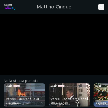
Mattino Cinque
Nella stessa puntata
Vercelli, gesto folle di
Vercelli, ancora violenza
violenza
sulle donne
Spreco 