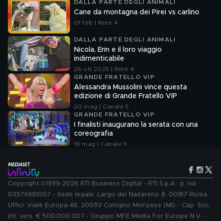
DALLA PARTE DEGLI ANIMALI
Cane da montagna dei Pirei vs carlino
01 feb | Rete 4
DALLA PARTE DEGLI ANIMALI
Nicola, Erin e il loro viaggio
indimenticabile
26 ott 2025 | Rete 4
GRANDE FRATELLO VIP
Alessandra Mussolini vince questa
edizione di Grande Fratello VIP
20 mag | Canale 5
GRANDE FRATELLO VIP
I finalisti inaugurano la serata con una
coreografia
19 mag | Canale 5
Copyright ©1999-2026 RTI Business Digital - RTI S.p.A.: p. iva
03976881007 - Sede legale: Largo del Nazareno 8, 00187 Roma.
Uffici: Viale Europa 46, 20093 Cologno Monzese (MI) - Cap. Soc.
int. vers. € 500.000.007 - Gruppo MFE Media For Europe N.V. -