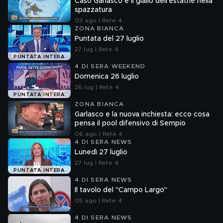
Caso Garlasco e il giallo dell'estathè nella
spazzatura
03 ago | Rete 4
ZONA BIANCA
Puntata del 27 luglio
27 lug | Rete 4
PUNTATA INTERA
4 DI SERA WEEKEND
Domenica 26 luglio
26 lug | Rete 4
PUNTATA INTERA
ZONA BIANCA
Garlasco e la nuova inchiesta: ecco cosa
pensa il pool difensivo di Sempio
06 ago | Rete 4
4 DI SERA NEWS
Lunedì 27 luglio
27 lug | Rete 4
PUNTATA INTERA
4 DI SERA NEWS
Il tavolo del "Campo Largo"
05 ago | Rete 4
4 DI SERA NEWS