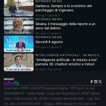
MORNING NEWS
Garlasco, Sempio e lo scontrino del
parcheggio di Vigevano
29 lug | Canale 5
MORNING NEWS
Silvana, il messaggio della nipote a un
anno dal delitto
04 ago | Canale 5
MORNING NEWS
Giovedì 6 agosto
06 ago | Canale 5
PUNTATA INTERA
INTELLIGENZE ARTIFICIALI - IN MEZZO
A NOI
"Intelligenze artificiali - In mezzo a noi",
puntata 36: chatbot emotivi e minori
01 ago | Tgcom24
PUNTATA INTERA
Copyright ©1999-2026 RTI Business Digital - RTI S.p.A.: p. iva
03976881007 - Sede legale: Largo del Nazareno 8, 00187 Roma.
Uffici: Viale Europa 46, 20093 Cologno Monzese (MI) - Cap. Soc.
int. vers. € 500.000.007 - Gruppo MFE Media For Europe N.V. -