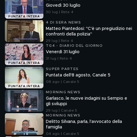
Giovedì 30 luglio
30 lug | Rete 4
PUNTATA INTERA
4 DI SERA NEWS
Matteo Piantedosi: "C'è un pregiudizio nei
confronti della polizia"
29 lug | Rete 4
TG4 - DIARIO DEL GIORNO
Venerdì 31 luglio
31 lug | Rete 4
PUNTATA INTERA
SUPER PARTES
Puntata dell'8 agosto, Canale 5
08 ago | Canale 5
PUNTATA INTERA
MORNING NEWS
Garlasco, le nuove indagini su Sempio e
gli sviluppi
29 lug | Canale 5
MORNING NEWS
Delitto Silvana, parla, l'avvocato della
famiglia
04 ago | Canale 5