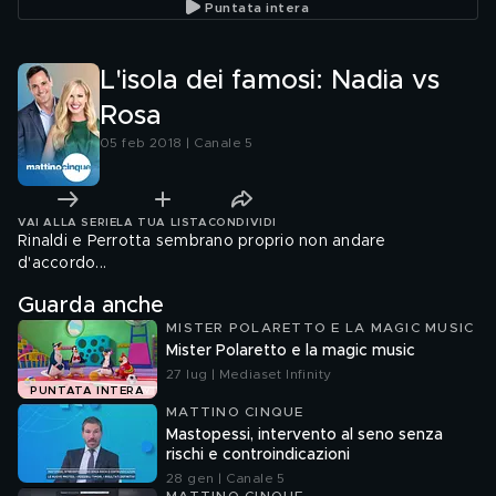
Puntata intera
L'isola dei famosi: Nadia vs
Rosa
05 feb 2018 | Canale 5
VAI ALLA SERIE
LA TUA LISTA
CONDIVIDI
Rinaldi e Perrotta sembrano proprio non andare
d'accordo...
Guarda anche
MISTER POLARETTO E LA MAGIC MUSIC
Mister Polaretto e la magic music
27 lug | Mediaset Infinity
PUNTATA INTERA
MATTINO CINQUE
Mastopessi, intervento al seno senza
rischi e controindicazioni
28 gen | Canale 5