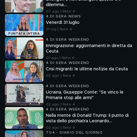
dilemma....
07 ago | Rete 4
4 DI SERA NEWS
Venerdì 31 luglio
31 lug | Rete 4
PUNTATA INTERA
4 DI SERA WEEKEND
Immigrazione: aggiornamenti in diretta da
Ceuta
01 ago | Rete 4
4 DI SERA WEEKEND
Crisi migranti: le ultime notizie da Ceuta
02 ago | Rete 4
4 DI SERA WEEKEND
Ucraina, Giuseppe Conte: "Se vinco le
Primarie stop alle armi"
02 ago | Rete 4
4 DI SERA WEEKEND
Nella mente di Donald Trump: il punto di
vista dello psichiatra Leonardo
Mendolicchio
02 ago | Rete 4
TG4 - DIARIO DEL GIORNO