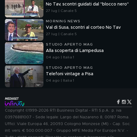
No Tav, scontri guidati dal "blocco nero"
27 lug | Canale 5
MORNING NEWS
Val di Susa, scontri al corteo No Tav
27 lug | Canale 5
STUDIO APERTO MAG
Alla scoperta di Lampedusa
04 ago | Italia 1
STUDIO APERTO MAG
Telefoni vintage a Pisa
04 ago | Italia 1
Copyright ©1999-2026 RTI Business Digital - RTI S.p.A.: p. iva
03976881007 - Sede legale: Largo del Nazareno 8, 00187 Roma.
Uffici: Viale Europa 46, 20093 Cologno Monzese (MI) - Cap. Soc.
int. vers. € 500.000.007 - Gruppo MFE Media For Europe N.V. -