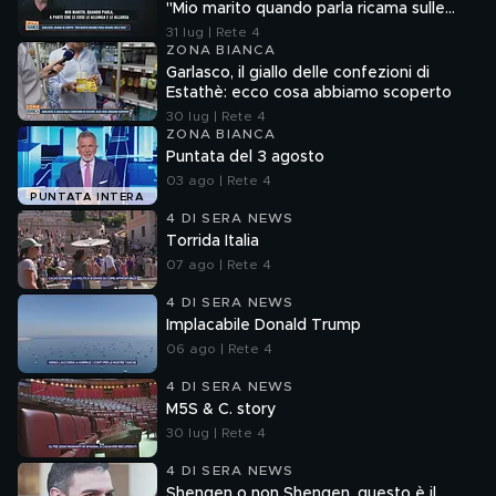
"Mio marito quando parla ricama sulle
cose"
31 lug | Rete 4
ZONA BIANCA
Garlasco, il giallo delle confezioni di
Estathè: ecco cosa abbiamo scoperto
30 lug | Rete 4
ZONA BIANCA
Puntata del 3 agosto
03 ago | Rete 4
PUNTATA INTERA
4 DI SERA NEWS
Torrida Italia
07 ago | Rete 4
4 DI SERA NEWS
Implacabile Donald Trump
06 ago | Rete 4
4 DI SERA NEWS
M5S & C. story
30 lug | Rete 4
4 DI SERA NEWS
Shengen o non Shengen, questo è il