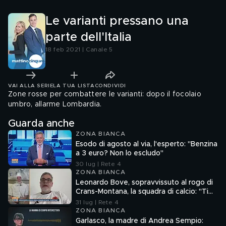
Le varianti pressano una
parte dell'Italia
18 feb 2021 | Canale 5
VAI ALLA SERIE
LA TUA LISTA
CONDIVIDI
Zone rosse per combattere le varianti: dopo il focolaio
umbro, allarme Lombardia.
Guarda anche
ZONA BIANCA
Esodo di agosto al via, l'esperto: "Benzina
a 3 euro? Non lo escludo"
30 lug | Rete 4
ZONA BIANCA
Leonardo Bove, sopravvissuto al rogo di
Crans-Montana, la squadra di calcio: "Ti
aspettiamo"
31 lug | Rete 4
ZONA BIANCA
Garlasco, la madre di Andrea Sempio: