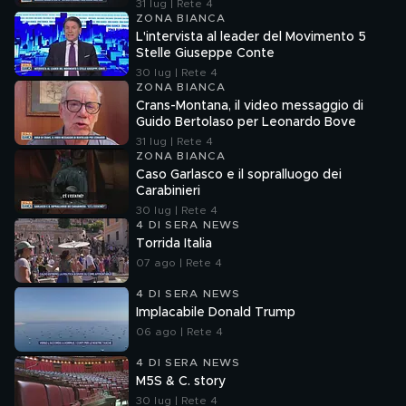
cose"
31 lug | Rete 4
ZONA BIANCA
L'intervista al leader del Movimento 5
Stelle Giuseppe Conte
30 lug | Rete 4
ZONA BIANCA
Crans-Montana, il video messaggio di
Guido Bertolaso per Leonardo Bove
31 lug | Rete 4
ZONA BIANCA
Caso Garlasco e il sopralluogo dei
Carabinieri
30 lug | Rete 4
4 DI SERA NEWS
Torrida Italia
07 ago | Rete 4
4 DI SERA NEWS
Implacabile Donald Trump
06 ago | Rete 4
4 DI SERA NEWS
M5S & C. story
30 lug | Rete 4