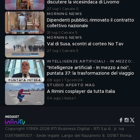
discutere la vicesindaca di Livorno
27 lug | Canale 5
MORNING NEWS
Dipendenti pubblici, rinnovato il contratto
collettivo nazionale
31 lug | Canale 5
MORNING NEWS
Val di Susa, scontri al corteo No Tav
27 lug | Canale 5
INTELLIGENZE ARTIFICIALI - IN MEZZO
A NOI
"Intelligenze artificiali - In mezzo a noi",
puntata 37: la trasformazione del viaggio
08 ago | Tgcom24
PUNTATA INTERA
STUDIO APERTO MAG
A Rimini cosplayer da tutta Italia
04 ago | Italia 1
Copyright ©1999-2026 RTI Business Digital - RTI S.p.A.: p. iva
03976881007 - Sede legale: Largo del Nazareno 8, 00187 Roma.