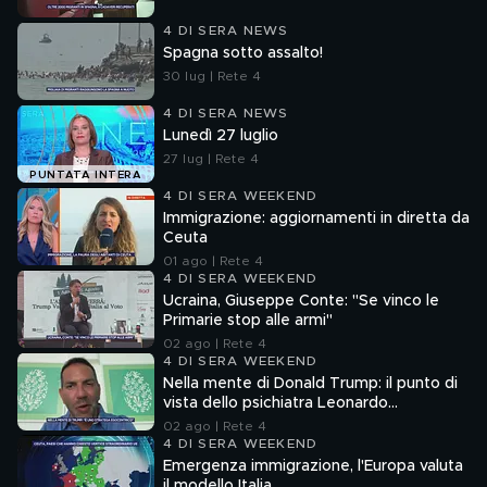
4 DI SERA NEWS
Spagna sotto assalto!
30 lug | Rete 4
4 DI SERA NEWS
Lunedì 27 luglio
27 lug | Rete 4
PUNTATA INTERA
4 DI SERA WEEKEND
Immigrazione: aggiornamenti in diretta da
Ceuta
01 ago | Rete 4
4 DI SERA WEEKEND
Ucraina, Giuseppe Conte: "Se vinco le
Primarie stop alle armi"
02 ago | Rete 4
4 DI SERA WEEKEND
Nella mente di Donald Trump: il punto di
vista dello psichiatra Leonardo
Mendolicchio
02 ago | Rete 4
4 DI SERA WEEKEND
Emergenza immigrazione, l'Europa valuta
il modello Italia