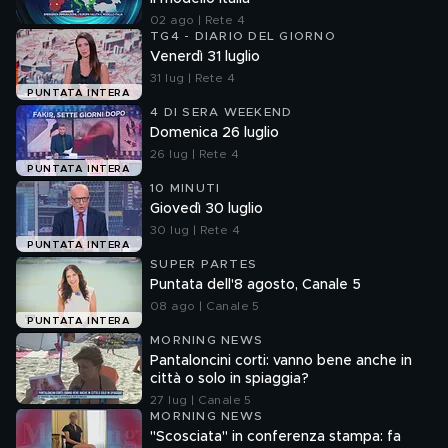
02 ago | Rete 4
TG4 - DIARIO DEL GIORNO
Venerdì 31 luglio
31 lug | Rete 4
PUNTATA INTERA
4 DI SERA WEEKEND
Domenica 26 luglio
26 lug | Rete 4
PUNTATA INTERA
10 MINUTI
Giovedì 30 luglio
30 lug | Rete 4
PUNTATA INTERA
SUPER PARTES
Puntata dell'8 agosto, Canale 5
08 ago | Canale 5
PUNTATA INTERA
MORNING NEWS
Pantaloncini corti: vanno bene anche in
città o solo in spiaggia?
27 lug | Canale 5
MORNING NEWS
"Scosciata" in conferenza stampa: fa