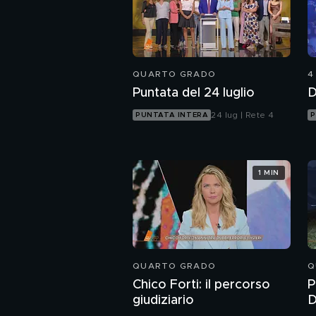
QUARTO GRADO
4
Puntata del 24 luglio
D
24 lug | Rete 4
PUNTATA INTERA
P
1 MIN
QUARTO GRADO
Q
Chico Forti: il percorso
P
giudiziario
D