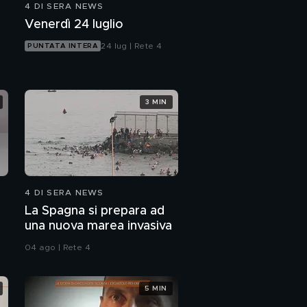
4 DI SERA NEWS
GF Vip, amori e scontri
Venerdì 24 luglio
nella casa
24 lug | Rete 4
PUNTATA INTERA
Campionato cavallo
puro egiziano
3 MIN
Crostata di prugne
secche e gelatina
4 DI SERA NEWS
La Spagna si prepara ad
una nuova marea invasiva
04 ago | Rete 4
5 MIN