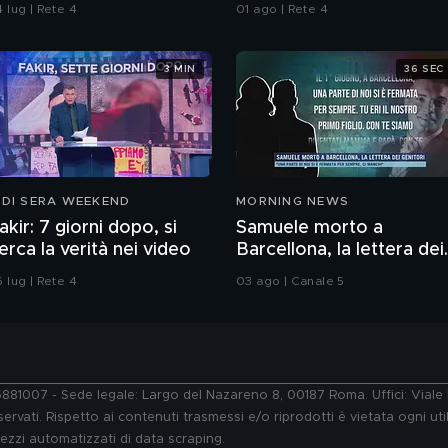
amela
sull'immigrazione"
 lug | Rete 4
01 ago | Rete 4
3 MIN
36 SEC
 DI SERA WEEKEND
MORNING NEWS
akir: 7 giorni dopo, si
Samuele morto a
erca la verità nei video
Barcellona, la lettera dei
genitori
 lug | Rete 4
03 ago | Canale 5
76881007 - Sede legale: Largo del Nazareno 8, 00187 Roma. Uffici: Vial
ervati. Rispetto ai contenuti trasmessi e/o riprodotti è vietata ogni uti
 mezzi automatizzati di data scraping.