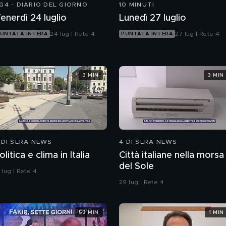
G4 - DIARIO DEL GIORNO
10 MINUTI
enerdì 24 luglio
Lunedì 27 luglio
24 lug | Rete 4
27 lug | Rete 4
UNTATA INTERA
PUNTATA INTERA
3 MIN
3 MIN
 DI SERA NEWS
4 DI SERA NEWS
olitica e clima in Italia
Città italiane nella morsa
del Sole
 lug | Rete 4
29 lug | Rete 4
53 MIN
1 MIN