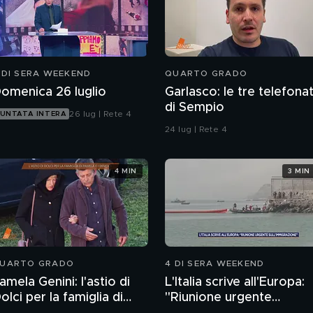
 DI SERA WEEKEND
QUARTO GRADO
omenica 26 luglio
Garlasco: le tre telefona
di Sempio
26 lug | Rete 4
UNTATA INTERA
24 lug | Rete 4
4 MIN
3 MIN
UARTO GRADO
4 DI SERA WEEKEND
amela Genini: l'astio di
L'Italia scrive all'Europa:
olci per la famiglia di
"Riunione urgente