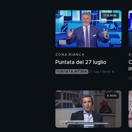
178 MIN
ZONA BIANCA
Z
Puntata del 27 luglio
C
i
27 lug | Rete 4
PUNTATA INTERA
c
0
6 MIN