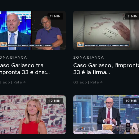
11 MIN
2 MIN
ONA BIANCA
ZONA BIANCA
aso Garlasco tra
Caso Garlasco, l'impront
mpronta 33 e dna:
33 è la firma
onsulenze a confronto
dell'assassino?
3 ago | Rete 4
03 ago | Rete 4
42 MIN
10 MIN