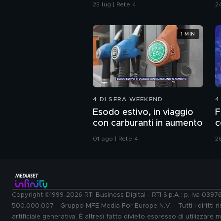
P
25 lug | Rete 4
24
1 MIN
4 DI SERA WEEKEND
4
Esodo estivo, in viaggio
F
con carburanti in aumento
c
01 ago | Rete 4
26
Copyright ©1999-2026 RTI Business Digital - RTI S.p.A.: p. iva 039
500.000.007 - Gruppo MFE Media For Europe N.V. - Tutti i diritti ris
artificiale generativa. È altresì fatto divieto espresso di utilizzare