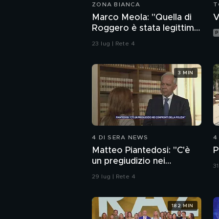
ZONA BIANCA
T
Marco Meola: "Quella di
V
Roggero è stata legittima
P
difesa"
23 lug | Rete 4
3 MIN
4 DI SERA NEWS
4
Matteo Piantedosi: "C'è
P
un pregiudizio nei
31
confronti della polizia"
29 lug | Rete 4
182 MIN