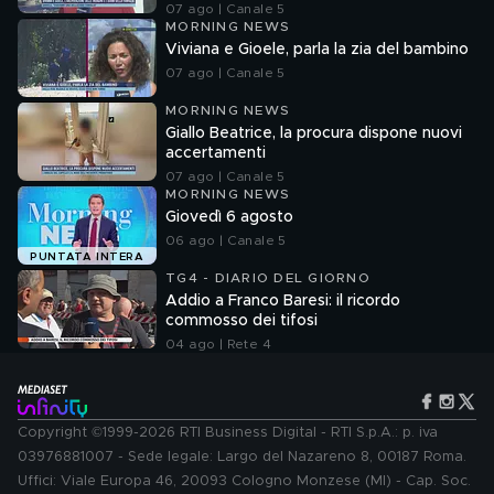
07 ago | Canale 5
MORNING NEWS
Viviana e Gioele, parla la zia del bambino
07 ago | Canale 5
MORNING NEWS
Giallo Beatrice, la procura dispone nuovi
accertamenti
07 ago | Canale 5
MORNING NEWS
Giovedì 6 agosto
06 ago | Canale 5
PUNTATA INTERA
TG4 - DIARIO DEL GIORNO
Addio a Franco Baresi: il ricordo
commosso dei tifosi
04 ago | Rete 4
Copyright ©1999-2026 RTI Business Digital - RTI S.p.A.: p. iva
03976881007 - Sede legale: Largo del Nazareno 8, 00187 Roma.
Uffici: Viale Europa 46, 20093 Cologno Monzese (MI) - Cap. Soc.