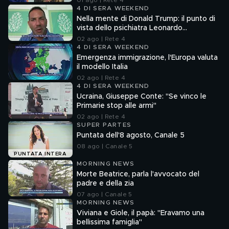
01 ago | Rete 4
4 DI SERA WEEKEND
Nella mente di Donald Trump: il punto di
vista dello psichiatra Leonardo
Mendolicchio
02 ago | Rete 4
4 DI SERA WEEKEND
Emergenza immigrazione, l'Europa valuta
il modello Italia
02 ago | Rete 4
4 DI SERA WEEKEND
Ucraina, Giuseppe Conte: "Se vinco le
Primarie stop alle armi"
02 ago | Rete 4
SUPER PARTES
Puntata dell'8 agosto, Canale 5
08 ago | Canale 5
PUNTATA INTERA
MORNING NEWS
Morte Beatrice, parla l'avvocato del
padre e della zia
07 ago | Canale 5
MORNING NEWS
Viviana e Giole, il papà: "Eravamo una
bellissima famiglia"