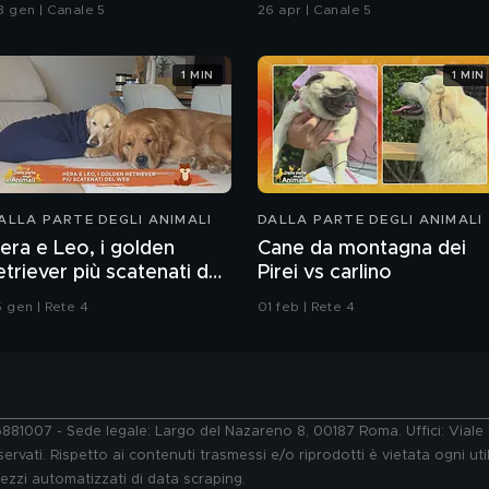
romesse"
Chiatti"
3 gen | Canale 5
26 apr | Canale 5
1 MIN
1 MIN
ALLA PARTE DEGLI ANIMALI
DALLA PARTE DEGLI ANIMALI
era e Leo, i golden
Cane da montagna dei
etriever più scatenati del
Pirei vs carlino
web
5 gen | Rete 4
01 feb | Rete 4
76881007 - Sede legale: Largo del Nazareno 8, 00187 Roma. Uffici: Vial
ervati. Rispetto ai contenuti trasmessi e/o riprodotti è vietata ogni uti
 mezzi automatizzati di data scraping.