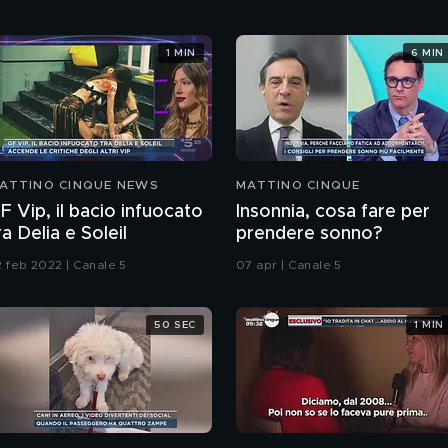
1 MIN
6 MIN
ATTINO CINQUE NEWS
MATTINO CINQUE
F Vip, il bacio infuocato
Insonnia, cosa fare per
ra Delia e Soleil
prendere sonno?
2 feb 2022 | Canale 5
07 apr | Canale 5
50 SEC
1 MIN