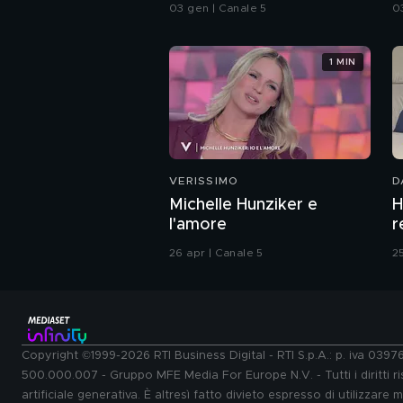
siamo conosciute e
p
03 gen | Canale 5
0
innamorate"
1 MIN
VERISSIMO
D
Michelle Hunziker e
H
l'amore
r
26 apr | Canale 5
2
Copyright ©1999-2026 RTI Business Digital - RTI S.p.A.: p. iva 039
500.000.007 - Gruppo MFE Media For Europe N.V. - Tutti i diritti ris
artificiale generativa. È altresì fatto divieto espresso di utilizzare