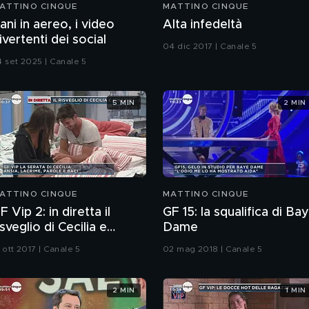
ATTINO CINQUE
MATTINO CINQUE
ani in aereo, i video
Alta infedeltà
ivertenti dei social
04 dic 2017 | Canale 5
4 set 2025 | Canale 5
5 MIN
2 MIN
ATTINO CINQUE
MATTINO CINQUE
F Vip 2: in diretta il
GF 15: la squalifica di Ba
isveglio di Cecilia e
Dame
gnazio
 ott 2017 | Canale 5
02 mag 2018 | Canale 5
2 MIN
1 MIN