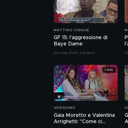
MATTINO CINQUE
M
GF 15: l'aggressione di
P
Baye Dame
l
02 mag 2018 | Canale 5
0
1 MIN
VERISSIMO
V
Gaia Moretto e Valentina
G
Arrighetti: "Come ci
A