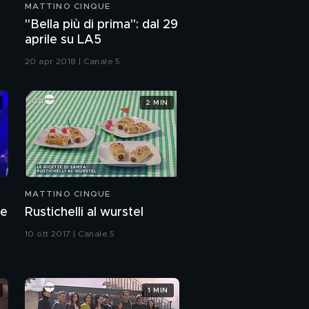
MATTINO CINQUE
"Bella più di prima": dal 29
aprile su LA5
20 apr 2018 | Canale 5
2 MIN
MATTINO CINQUE
ye
Rustichelli al wurstel
10 ott 2017 | Canale 5
1 MIN