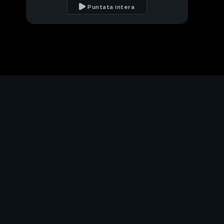
Salvini
Puntata intera
Salvini e l'incidente
diplomatico
La storia di David
Rossi
GF15: il vincitore è
Alberto
PROSSIMO VIDEO
GF15, Gina Lollobrigida
GF15: le lacrime di
Matteo
GF15, l'onorevole
Stefania Pezzopane