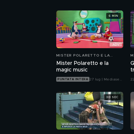
6 MIN
MISTER POLARETTO E LA
M
MAGIC MUSIC
Mister Polaretto e la
G
magic music
t
27 lug | Mediaset
2
PUNTATA INTERA
Infinity
30 SEC