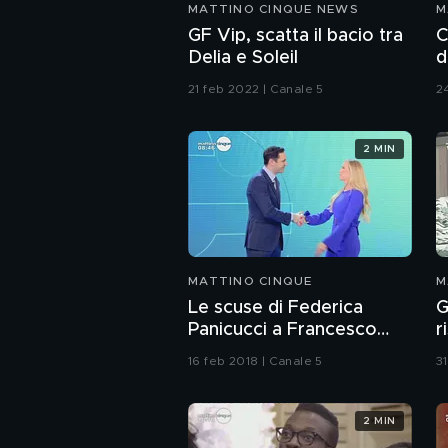
MATTINO CINQUE NEWS
M
GF Vip, scatta il bacio tra
C
Delia e Soleil
d
21 feb 2022 | Canale 5
2
2 MIN
MATTINO CINQUE
M
Le scuse di Federica
G
Panicucci a Francesco
r
Vecchi
I
16 feb 2018 | Canale 5
31
2 MIN