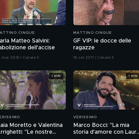
ATTINO CINQUE
MATTINO CINQUE
arla Matteo Salvini:
GF VIP: le docce delle
'abolizione dell'accise
ragazze
1 mar 2018 | Canale 5
18 set 2017 | Canale 5
1 MIN
1 MIN
ERISSIMO
VERISSIMO
aia Moretto e Valentina
Marco Bocci: "La mia
rrighetti: "Le nostre
storia d'amore con Laur