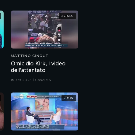
GF15: i momenti più
27 SEC
toccanti
GF15, la notte dei baci
MATTINO CINQUE
Roll alle bietole
Omicidio Kirk, i video
dell'attentato
15 set 2025 | Canale 5
3 MIN