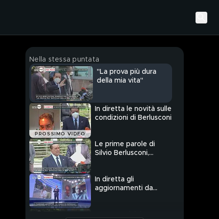
Nella stessa puntata
"La prova più dura
della mia vita"
In diretta le novità sulle
condizioni di Berlusconi
PROSSIMO VIDEO
Le prime parole di
Silvio Berlusconi,
dimesso dall'ospedale
In diretta gli
aggiornamenti da
Arcore
Matteo Salvini: