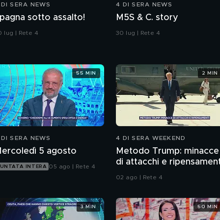
 DI SERA NEWS
4 DI SERA NEWS
pagna sotto assalto!
M5S & C. story
 lug | Rete 4
30 lug | Rete 4
55 MIN
2 MIN
 DI SERA NEWS
4 DI SERA WEEKEND
ercoledì 5 agosto
Metodo Trump: minacce
di attacchi e ripensament
05 ago | Rete 4
UNTATA INTERA
02 ago | Rete 4
3 MIN
50 MIN