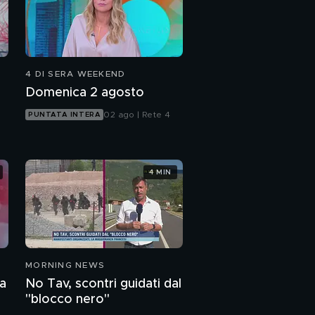
4 DI SERA WEEKEND
Domenica 2 agosto
02 ago | Rete 4
PUNTATA INTERA
4 MIN
MORNING NEWS
za
No Tav, scontri guidati dal
"blocco nero"