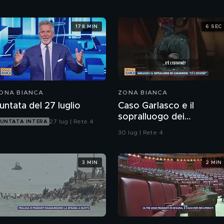
178 MIN
6 SEC
ONA BIANCA
ZONA BIANCA
untata del 27 luglio
Caso Garlasco e il
sopralluogo dei
27 lug | Rete 4
UNTATA INTERA
Carabinieri
30 lug | Rete 4
3 MIN
2 MIN