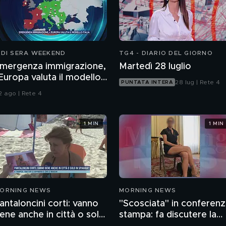
 DI SERA WEEKEND
TG4 - DIARIO DEL GIORNO
mergenza immigrazione,
Martedì 28 luglio
'Europa valuta il modello
28 lug | Rete 4
PUNTATA INTERA
talia
2 ago | Rete 4
1 MIN
1 MIN
ORNING NEWS
MORNING NEWS
antaloncini corti: vanno
"Scosciata" in conferen
ene anche in città o solo
stampa: fa discutere la