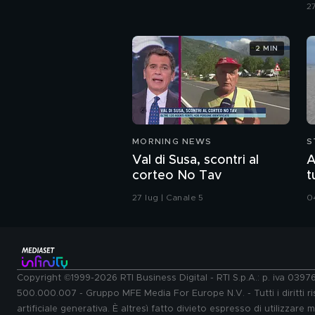
i
27
2 MIN
MORNING NEWS
S
Val di Susa, scontri al
A
corteo No Tav
t
27 lug | Canale 5
04
Copyright ©1999-2026 RTI Business Digital - RTI S.p.A.: p. iva 039
500.000.007 - Gruppo MFE Media For Europe N.V. - Tutti i diritti ris
artificiale generativa. È altresì fatto divieto espresso di utilizzare