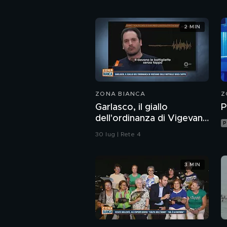
2 MIN
ZONA BIANCA
Z
Garlasco, il giallo
P
dell'ordinanza di Vigevano
P
sulle bottiglie senza
30 lug | Rete 4
tappo
3 MIN