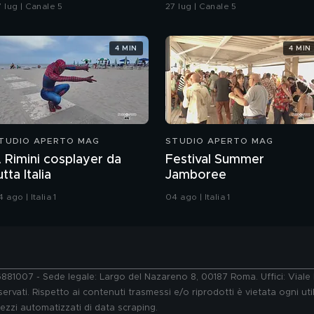
n spiaggia?
vicesindaca di Livorno
 lug | Canale 5
27 lug | Canale 5
4 MIN
4 MIN
TUDIO APERTO MAG
STUDIO APERTO MAG
 Rimini cosplayer da
Festival Summer
utta Italia
Jamboree
 ago | Italia 1
04 ago | Italia 1
76881007 - Sede legale: Largo del Nazareno 8, 00187 Roma. Uffici: Vial
ervati. Rispetto ai contenuti trasmessi e/o riprodotti è vietata ogni uti
 mezzi automatizzati di data scraping.