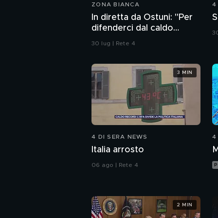
ZONA BIANCA
4
In diretta da Ostuni: "Per
S
difenderci dal caldo
30
abbiamo solo i ventagli"
30 lug | Rete 4
3 MIN
4 DI SERA NEWS
4
Italia arrosto
M
06 ago | Rete 4
P
2 MIN