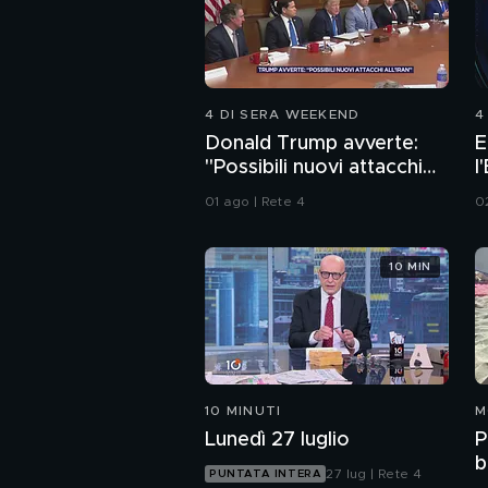
4 DI SERA WEEKEND
4
Donald Trump avverte:
E
"Possibili nuovi attacchi
l
all'Iran"
I
01 ago | Rete 4
0
10 MIN
10 MINUTI
M
Lunedì 27 luglio
P
b
27 lug | Rete 4
PUNTATA INTERA