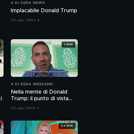
4 DI SERA NEWS
GF Vip, l'incontro tra
Implacabile Donald Trump
Adua Del Vesco e
Massimiliano Morra
06 ago | Rete 4
GF Vip, il primo pianto
di Flavia Vento
1 MIN
Girandole fritte
4 DI SERA WEEKEND
Nella mente di Donald
i
Trump: il punto di vista
dello psichiatra Leonardo
02 ago | Rete 4
Mendolicchio
54 MIN