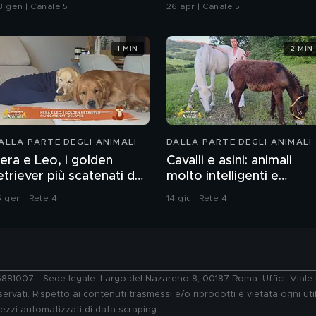
romesse"
Chiatti"
3 gen | Canale 5
26 apr | Canale 5
1 MIN
2 MIN
ALLA PARTE DEGLI ANIMALI
DALLA PARTE DEGLI ANIMALI
era e Leo, i golden
Cavalli e asini: animali
etriever più scatenati del
molto intelligenti e
web
sensibili
5 gen | Rete 4
14 giu | Rete 4
76881007 - Sede legale: Largo del Nazareno 8, 00187 Roma. Uffici: Vial
ervati. Rispetto ai contenuti trasmessi e/o riprodotti è vietata ogni uti
 mezzi automatizzati di data scraping.