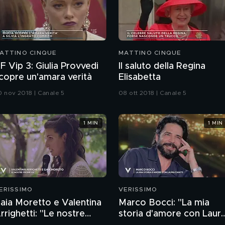
ATTINO CINQUE
MATTINO CINQUE
F Vip 3: Giulia Provvedi
Il saluto della Regina
copre un'amara verità
Elisabetta
0 nov 2018 | Canale 5
08 ott 2018 | Canale 5
1 MIN
1 MIN
ERISSIMO
VERISSIMO
aia Moretto e Valentina
Marco Bocci: "La mia
rrighetti: "Le nostre
storia d'amore con Laur