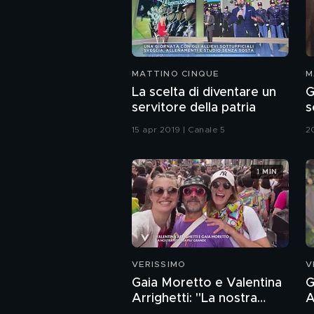
MATTINO CINQUE
M
La scelta di diventare un
G
servitore della patria
s
15 apr 2019 | Canale 5
2
1 MIN
VERISSIMO
V
Gaia Moretto e Valentina
G
Arrighetti: "La nostra
A