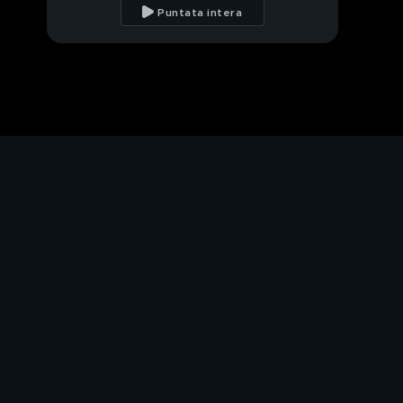
Puntata intera
Tecniche di
sopravvivenza degli
anziani
Gli effetti del gelo sui
prezzi
L'Isola dei famosi: il
racconto della serata
Isola: le offese a
Barbara d'Urso
L'Isola dei famosi: le
lacrime di Demetra
Isola dei Famosi:
l'eliminazione