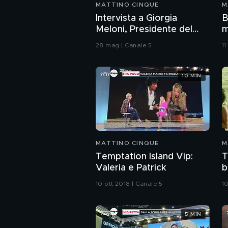
MATTINO CINQUE
M
Intervista a Giorgia
B
Meloni, Presidente del
m
Consiglio
f
28 mag | Canale 5
11
10 MIN
MATTINO CINQUE
M
Temptation Island Vip:
T
Valeria e Patrick
b
10 ott 2018 | Canale 5
10
5 MIN