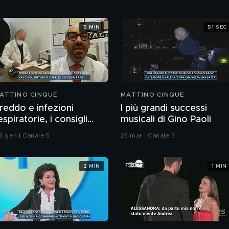
5 MIN
51 SEC
ATTINO CINQUE
MATTINO CINQUE
reddo e infezioni
I più grandi successi
espiratorie, i consigli
musicali di Gino Paoli
ell'esperto
8 gen | Canale 5
25 mar | Canale 5
2 MIN
1 MIN