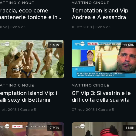
ATTINO CINQUE
MATTINO CINQUE
raccia, ecco come
Temptation Island Vip:
antenerle toniche e in
Andrea e Alessandra
orma
 nov | Canale 5
10 ott 2018 | Canale 5
1 MIN
13 MIN
ATTINO CINQUE
MATTINO CINQUE
emptation Island Vip: i
GF Vip 3: Silvestrin e le
alli sexy di Bettarini
difficoltà della sua vita
 ott 2018 | Canale 5
07 nov 2018 | Canale 5
9 MIN
1 MIN