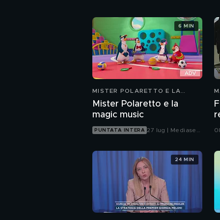
6 MIN
MISTER POLARETTO E LA
M
MAGIC MUSIC
Mister Polaretto e la
F
magic music
r
d
27 lug | Mediaset
0
PUNTATA INTERA
Infinity
24 MIN