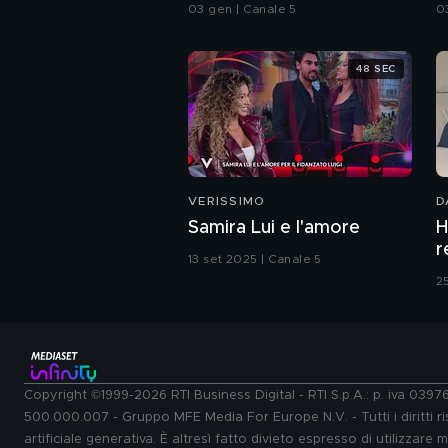
vittoria più grande"
p
03 gen | Canale 5
0
48 SEC
VERISSIMO
D
Samira Lui e l'amore
H
r
13 set 2025 | Canale 5
2
Copyright ©1999-2026 RTI Business Digital - RTI S.p.A.: p. iva 039
500.000.007 - Gruppo MFE Media For Europe N.V. - Tutti i diritti ris
artificiale generativa. È altresì fatto divieto espresso di utilizzare