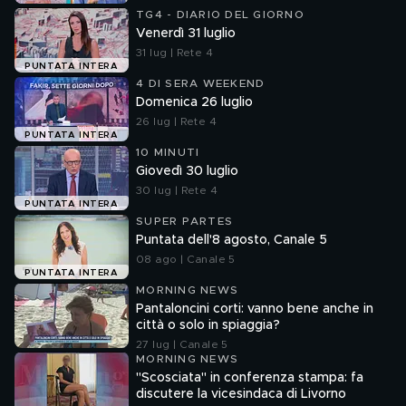
TG4 - DIARIO DEL GIORNO
Venerdì 31 luglio
31 lug | Rete 4
PUNTATA INTERA
4 DI SERA WEEKEND
Domenica 26 luglio
26 lug | Rete 4
PUNTATA INTERA
10 MINUTI
Giovedì 30 luglio
30 lug | Rete 4
PUNTATA INTERA
SUPER PARTES
Puntata dell'8 agosto, Canale 5
08 ago | Canale 5
PUNTATA INTERA
MORNING NEWS
Pantaloncini corti: vanno bene anche in
città o solo in spiaggia?
27 lug | Canale 5
MORNING NEWS
"Scosciata" in conferenza stampa: fa
discutere la vicesindaca di Livorno