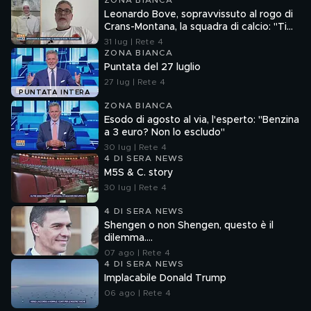
ZONA BIANCA
Leonardo Bove, sopravvissuto al rogo di
Crans-Montana, la squadra di calcio: "Ti
aspettiamo"
31 lug | Rete 4
ZONA BIANCA
Puntata del 27 luglio
27 lug | Rete 4
PUNTATA INTERA
ZONA BIANCA
Esodo di agosto al via, l'esperto: "Benzina
a 3 euro? Non lo escludo"
30 lug | Rete 4
4 DI SERA NEWS
M5S & C. story
30 lug | Rete 4
4 DI SERA NEWS
Shengen o non Shengen, questo è il
dilemma....
07 ago | Rete 4
4 DI SERA NEWS
Implacabile Donald Trump
06 ago | Rete 4