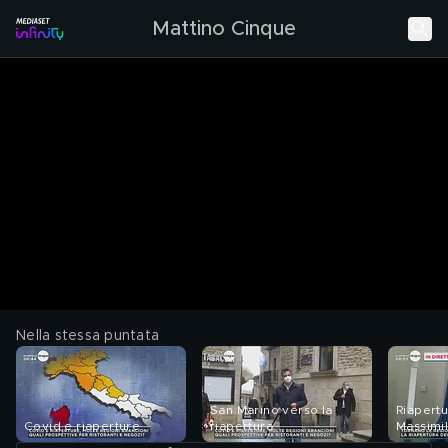
Mattino Cinque
Nella stessa puntata
San Marino verso la
Riapertu
Covid e riaperture
riapertura
Massimi