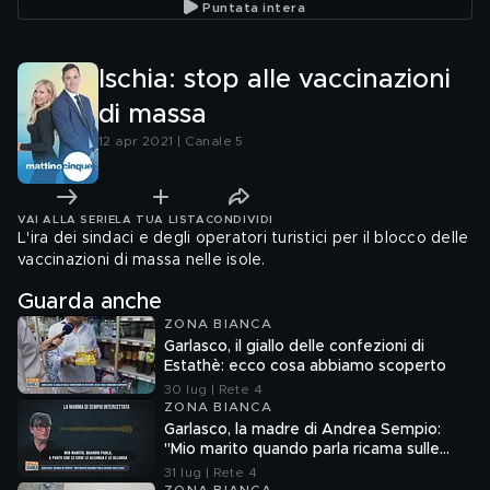
Puntata intera
Ischia: stop alle vaccinazioni
di massa
12 apr 2021 | Canale 5
VAI ALLA SERIE
LA TUA LISTA
CONDIVIDI
L'ira dei sindaci e degli operatori turistici per il blocco delle
vaccinazioni di massa nelle isole.
Guarda anche
ZONA BIANCA
Garlasco, il giallo delle confezioni di
Estathè: ecco cosa abbiamo scoperto
30 lug | Rete 4
ZONA BIANCA
Garlasco, la madre di Andrea Sempio:
"Mio marito quando parla ricama sulle
cose"
31 lug | Rete 4