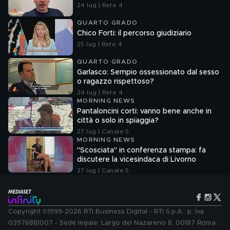
24 lug | Rete 4
QUARTO GRADO
Chico Forti: il percorso giudiziario
25 lug | Rete 4
QUARTO GRADO
Garlasco: Sempio ossessionato dal sesso
o ragazzo rispettoso?
24 lug | Rete 4
MORNING NEWS
Pantaloncini corti: vanno bene anche in
città o solo in spiaggia?
27 lug | Canale 5
MORNING NEWS
"Scosciata" in conferenza stampa: fa
discutere la vicesindaca di Livorno
27 lug | Canale 5
Copyright ©1999-2026 RTI Business Digital - RTI S.p.A.: p. iva
03976881007 - Sede legale: Largo del Nazareno 8, 00187 Roma.