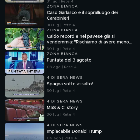
31 lug | Rete 4
ZONA BIANCA
Caso Garlasco e il sopralluogo dei
Carabinieri
30 lug | Rete 4
ZONA BIANCA
Caldo record e nel pavese già si
vendemmia: "Rischiamo di avere meno
vino"
30 lug | Rete 4
ZONA BIANCA
Puntata del 3 agosto
03 ago | Rete 4
PUNTATA INTERA
4 DI SERA NEWS
Spagna sotto assalto!
30 lug | Rete 4
4 DI SERA NEWS
M5S & C. story
30 lug | Rete 4
4 DI SERA NEWS
Implacabile Donald Trump
06 ago | Rete 4