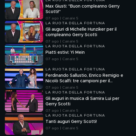
LA RUOTA DELLA FORTUNA
Max Giusti: "Buon compleanno Gerry
Scotti!"
07 ago | Canale 5
LA RUOTA DELLA FORTUNA
Gli auguri di Michelle Hunziker per il
compleanno Gerry Scotti
07 ago | Canale 5
LA RUOTA DELLA FORTUNA
Piatti estivi: Yi Mein
07 ago | Canale 5
LA RUOTA DELLA FORTUNA
Ferdinando Sallustio, Enrico Remigio e
Nicolò Scalfi: tre campioni per il
compleanno di Gerry Scotti
07 ago | Canale 5
LA RUOTA DELLA FORTUNA
Gli auguri in musica di Samira Lui per
Gerry Scotti
07 ago | Canale 5
LA RUOTA DELLA FORTUNA
Tanti auguri Gerry Scotti!
07 ago | Canale 5