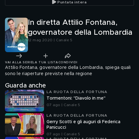
Puntata intera
criminalità
In diretta Attilio Fontana,
governatore della Lombardia
12 mag 2020 | Canale 5
VAI ALLA SERIE
LA TUA LISTA
CONDIVIDI
Attilio Fontana, governatore della Lombardia, spiega quali
sono le riaperture previste nella regione
Guarda anche
LA RUOTA DELLA FORTUNA
Tormentoni: "Diavolo in me"
07 ago | Canale 5
LA RUOTA DELLA FORTUNA
Gerry Scotti e gli auguri di Federica
Panicucci
07 ago | Canale 5