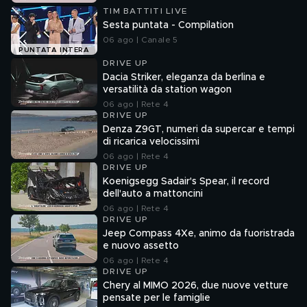
TIM BATTITI LIVE
Sesta puntata - Compilation
06 ago | Canale 5
PUNTATA INTERA
DRIVE UP
Dacia Striker, eleganza da berlina e
versatilità da station wagon
06 ago | Rete 4
DRIVE UP
Denza Z9GT, numeri da supercar e tempi
di ricarica velocissimi
06 ago | Rete 4
DRIVE UP
Koenigsegg Sadair's Spear, il record
dell'auto a mattoncini
06 ago | Rete 4
DRIVE UP
Jeep Compass 4Xe, animo da fuoristrada
e nuovo assetto
06 ago | Rete 4
DRIVE UP
Chery al MIMO 2026, due nuove vetture
pensate per le famiglie