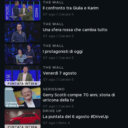
THE WALL
Il confronto tra Giulia e Karim
07 ago | Canale 5
THE WALL
Una sfera rossa che cambia tutto
07 ago | Canale 5
THE WALL
I protagonisti di oggi
07 ago | Canale 5
THE WALL
Venerdì 7 agosto
07 ago | Canale 5
PUNTATA INTERA
VERISSIMO
Gerry Scotti compie 70 anni, storia di
un'icona della tv
07 ago | Canale 5
DRIVE UP
La puntata del 6 agosto #DriveUp
07 ago | Rete 4
PUNTATA INTERA