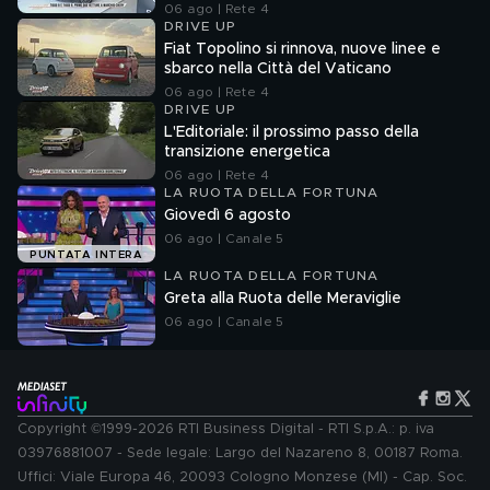
06 ago | Rete 4
DRIVE UP
Fiat Topolino si rinnova, nuove linee e
sbarco nella Città del Vaticano
06 ago | Rete 4
DRIVE UP
L'Editoriale: il prossimo passo della
transizione energetica
06 ago | Rete 4
LA RUOTA DELLA FORTUNA
Giovedì 6 agosto
06 ago | Canale 5
PUNTATA INTERA
LA RUOTA DELLA FORTUNA
Greta alla Ruota delle Meraviglie
06 ago | Canale 5
Copyright ©1999-2026 RTI Business Digital - RTI S.p.A.: p. iva
03976881007 - Sede legale: Largo del Nazareno 8, 00187 Roma.
Uffici: Viale Europa 46, 20093 Cologno Monzese (MI) - Cap. Soc.