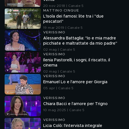
20 nov 2018 | Canale 5
MATTINO CINQUE
L'Isola dei famosi: lite tra i "due
pescatori"
19 mar 2019 | Canale 5
VERISSIMO
Alessandra Battaglia: "Io e mia madre
picchiate e maltrattate da mio padre"
02 mag | Canale 5
VERISSIMO
Ilenia Pastorelli, i sogni, il riscatto, il
cinema
02 mag | Canale 5
VERISSIMO
Emanuel Lo e l'amore per Giorgia
05 apr | Canale 5
VERISSIMO
Chiara Bacci e l'amore per Trigno
10 mag 2025 | Canale 5
VERISSIMO
Licia Colò: l'intervista integrale