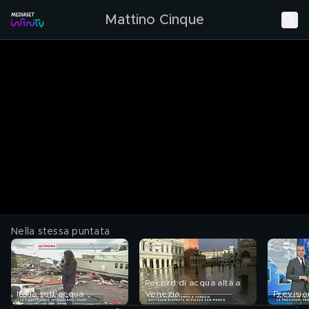
Mattino Cinque
Nella stessa puntata
Record di acqua alta a
Italia sott'acqua
Venezia
Previsio