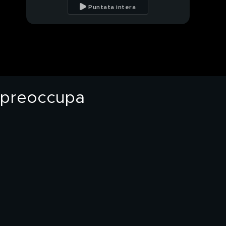
Silvi, una situazione
Puntata intera
che preoccupa
Tempo instabile e
nuove perturbazioni in
arrivo
PROSSIMO VIDEO
Vivevano isolati nel
bosco, due bimbi
allontanati con le
he preoccupa
mamme
Il caso della comunità
spirituale nel bosco e
le polemiche
Famiglia nel bosco,
l'incontro in Senato
L'intervista a Maurizio
Lupi, leader di Noi
Moderati
Garlasco le tracce
dell'assassino. Delitto