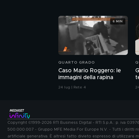
6 MIN
QUARTO GRADO
Q
Caso Mario Roggero: le
G
immagini della rapina
t
d
24 lug | Rete 4
24
Copyright ©1999-2026 RTI Business Digital - RTI S.p.A.: p. iva 039
500.000.007 - Gruppo MFE Media For Europe N.V. - Tutti i diritti ris
artificiale generativa. È altresì fatto divieto espresso di utilizzare