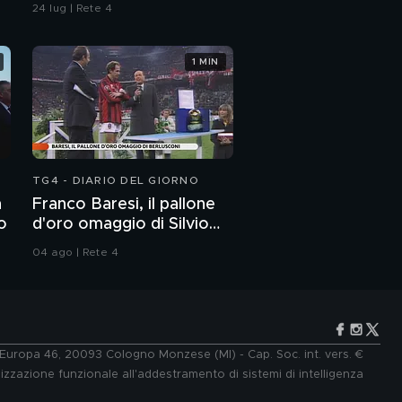
24 lug | Rete 4
1 MIN
TG4 - DIARIO DEL GIORNO
n
Franco Baresi, il pallone
to
d'oro omaggio di Silvio
Berlusconi
04 ago | Rete 4
e Europa 46, 20093 Cologno Monzese (MI) - Cap. Soc. int. vers. €
lizzazione funzionale all'addestramento di sistemi di intelligenza