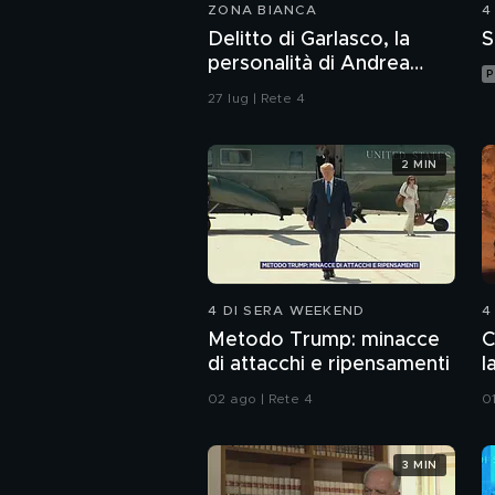
ZONA BIANCA
4
Delitto di Garlasco, la
S
personalità di Andrea
P
Sempio per gli inquirenti:
27 lug | Rete 4
"Ossessionato e
bugiardo"
2 MIN
4 DI SERA WEEKEND
4
Metodo Trump: minacce
C
di attacchi e ripensamenti
l
02 ago | Rete 4
0
3 MIN