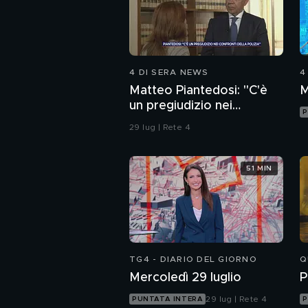
4 DI SERA NEWS
4
Matteo Piantedosi: "C'è
M
un pregiudizio nei
P
confronti della polizia"
29 lug | Rete 4
51 MIN
TG4 - DIARIO DEL GIORNO
Q
Mercoledì 29 luglio
P
29 lug | Rete 4
PUNTATA INTERA
P