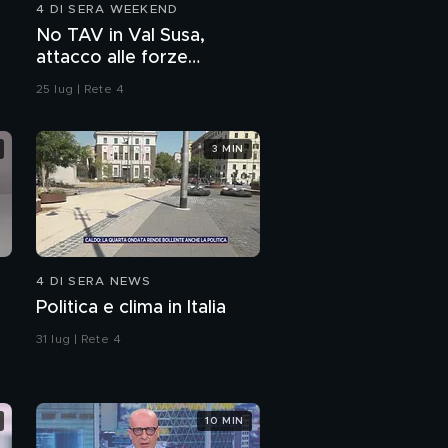
4 DI SERA WEEKEND
2017
Garlasco, Sempio parla
No TAV in Val Susa,
ai genitori in
attacco alle forze
un'intercettazione del
dell'ordine
21 febbraio 2017
25 lug | Rete 4
Notizie belle dalle
stelle per la settimana
del 30 marzo
3 MIN
Grande Fratello Vip,
questa sera in prima
serata su Canale 5
4 DI SERA NEWS
Politica e clima in Italia
31 lug | Rete 4
10 MIN