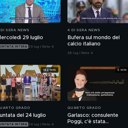
 DI SERA NEWS
4 DI SERA NEWS
ercoledì 29 luglio
Bufera sul mondo del
calcio italiano
29 lug | Rete 4
UNTATA INTERA
28 lug | Rete 4
182 MIN
5 MIN
UARTO GRADO
QUARTO GRADO
untata del 24 luglio
Garlasco: consulente
Poggi, c'è stata
24 lug | Rete 4
UNTATA INTERA