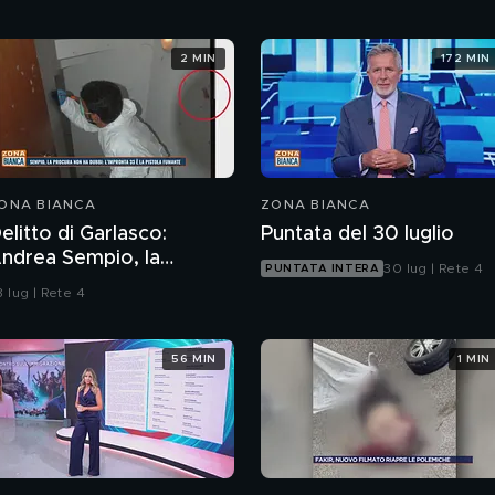
2 MIN
172 MIN
ONA BIANCA
ZONA BIANCA
elitto di Garlasco:
Puntata del 30 luglio
rea Sempio, la
30 lug | Rete 4
PUNTATA INTERA
rocura di Pavia non ha
 lug | Rete 4
ubbi: l'impronta 33 è la
istola fumante
56 MIN
1 MIN