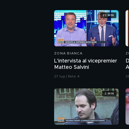
23 MIN
ZONA BIANCA
Z
L'intervista al vicepremier
D
Matteo Salvini
And
P
27 lug | Rete 4
28
d
p
2 MIN