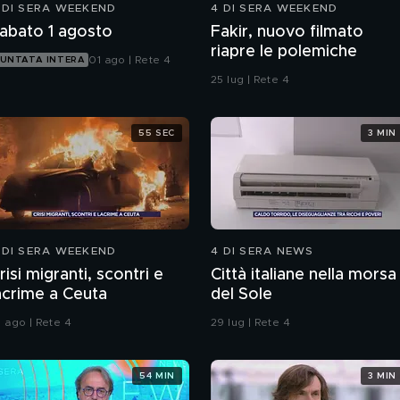
 DI SERA WEEKEND
4 DI SERA WEEKEND
abato 1 agosto
Fakir, nuovo filmato
riapre le polemiche
01 ago | Rete 4
UNTATA INTERA
25 lug | Rete 4
55 SEC
3 MIN
 DI SERA WEEKEND
4 DI SERA NEWS
risi migranti, scontri e
Città italiane nella morsa
acrime a Ceuta
del Sole
1 ago | Rete 4
29 lug | Rete 4
54 MIN
3 MIN