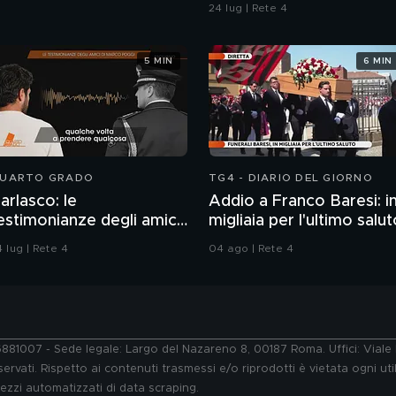
contaminazione sulle
24 lug | Rete 4
unghie?
5 MIN
6 MIN
UARTO GRADO
TG4 - DIARIO DEL GIORNO
arlasco: le
Addio a Franco Baresi: i
estimonianze degli amici
migliaia per l'ultimo salu
i Marco Poggi
 lug | Rete 4
04 ago | Rete 4
76881007 - Sede legale: Largo del Nazareno 8, 00187 Roma. Uffici: Vial
ervati. Rispetto ai contenuti trasmessi e/o riprodotti è vietata ogni uti
 mezzi automatizzati di data scraping.