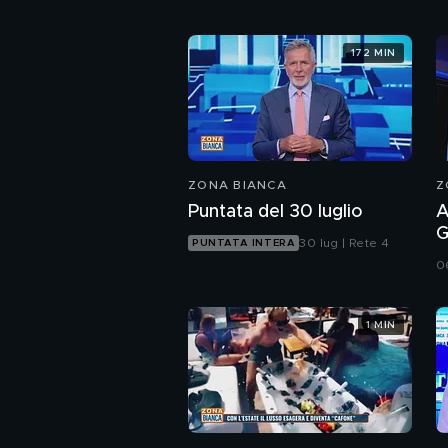
172 MIN
ZONA BIANCA
Z
Puntata del 30 luglio
A
G
30 lug | Rete 4
PUNTATA INTERA
h
0
1 MIN