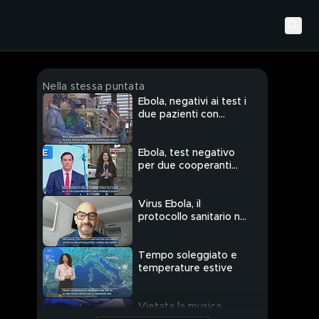
Nella stessa puntata
Ebola, negativi ai test i
due pazienti con
sintomi sospetti
Ebola, test negativo
per due cooperanti
tornati dall'Uganda
Virus Ebola, il
protocollo sanitario nei
casi sospetti
Tempo soleggiato e
temperature estive
Vietata la musica