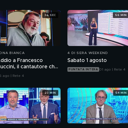
36 SEC
56 MIN
ONA BIANCA
4 DI SERA WEEKEND
ddio a Francesco
Sabato 1 agosto
uccini, il cantautore che
01 ago | Rete 4
PUNTATA INTERA
a raccontato l'Italia
6 ago | Rete 4
23 MIN
54 MIN