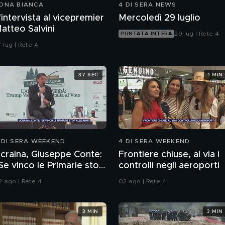
ONA BIANCA
4 DI SERA NEWS
'intervista al vicepremier
Mercoledì 29 luglio
atteo Salvini
29 lug | Rete 4
PUNTATA INTERA
 lug | Rete 4
37 SEC
1 MIN
 DI SERA WEEKEND
4 DI SERA WEEKEND
craina, Giuseppe Conte:
Frontiere chiuse, al via i
Se vinco le Primarie stop
controlli negli aeroporti
lle armi"
2 ago | Rete 4
02 ago | Rete 4
3 MIN
3 MIN