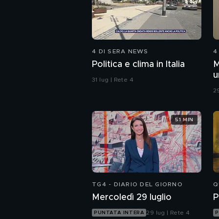
4 DI SERA NEWS
4
Politica e clima in Italia
M
u
31 lug | Rete 4
c
29
51 MIN
TG4 - DIARIO DEL GIORNO
Q
Mercoledì 29 luglio
P
29 lug | Rete 4
PUNTATA INTERA
P