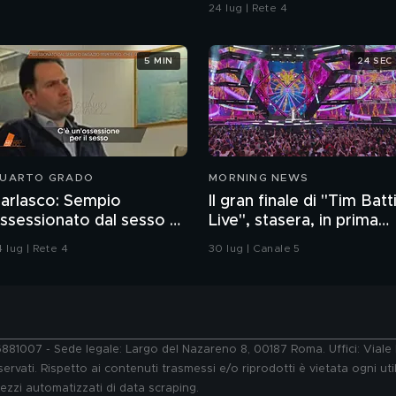
contaminazione sulle
24 lug | Rete 4
unghie?
5 MIN
24 SEC
UARTO GRADO
MORNING NEWS
arlasco: Sempio
Il gran finale di "Tim Batti
ssessionato dal sesso o
Live", stasera, in prima
agazzo rispettoso?
serata, su Canale 5
 lug | Rete 4
30 lug | Canale 5
76881007 - Sede legale: Largo del Nazareno 8, 00187 Roma. Uffici: Vial
ervati. Rispetto ai contenuti trasmessi e/o riprodotti è vietata ogni uti
 mezzi automatizzati di data scraping.