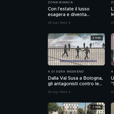
ZONA BIANCA
Z
Con l'estate il lusso
L
esagera e diventa
M
"cafone"
28 lug | Rete 4
27
3 MIN
4 DI SERA WEEKEND
4
Dalla Val Susa a Bologna,
U
gli antagonisti contro le
"
forze dell'ordine
a
26 lug | Rete 4
0
3 MIN