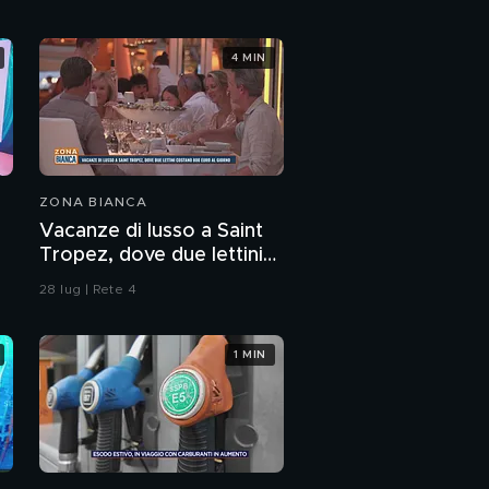
telefono sulla traccia
33
San Patrignano,
4 MIN
prevenzione contro le
dipendenze
ZONA BIANCA
Vacanze di lusso a Saint
Tropez, dove due lettini
costano 800 euro al
28 lug | Rete 4
giorno
1 MIN