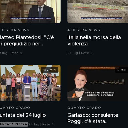
 DI SERA NEWS
4 DI SERA NEWS
atteo Piantedosi: "C'è
Italia nella morsa della
n pregiudizio nei
violenza
onfronti della polizia"
 lug | Rete 4
27 lug | Rete 4
182 MIN
5 MIN
UARTO GRADO
QUARTO GRADO
untata del 24 luglio
Garlasco: consulente
Poggi, c'è stata
24 lug | Rete 4
UNTATA INTERA