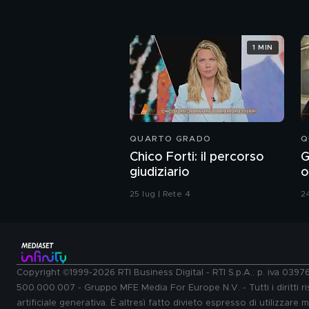
1 MIN
QUARTO GRADO
Q
Chico Forti: il percorso
G
giudiziario
o
r
25 lug | Rete 4
24
Copyright ©1999-2026 RTI Business Digital - RTI S.p.A.: p. iva 039
500.000.007 - Gruppo MFE Media For Europe N.V. - Tutti i diritti ris
artificiale generativa. È altresì fatto divieto espresso di utilizzare