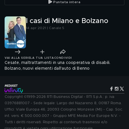
Puntata intera
I casi di Milano e Bolzano
14 apr 2021 | Canale 5
VAI ALLA SERIE
LA TUA LISTA
CONDIVIDI
Cesate, maltrattamenti in una cooperativa di disabili.
Bolzano, nuovi elementi dall'auto di Benno
Copyright ©1999-2026 RTI Business Digital - RTI S.p.A.: p. iva
03976881007 - Sede legale: Largo del Nazareno 8, 00187 Roma.
Uffici: Viale Europa 46, 20093 Cologno Monzese (MI) - Cap. Soc.
int. vers. € 500.000.007 - Gruppo MFE Media For Europe N.V. -
Tutti i diritti riservati. Rispetto ai contenuti trasmessi e/o
riprodotti è vietata ogni utilizzazione funzionale