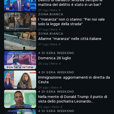
Delitto di Garlasco: Andrea Sempio la
mattina del delitto è stato in un bar?
27 lug | Rete 4
ZONA BIANCA
I "maranza" non ci stanno: "Per noi vale
solo la legge della strada"
27 lug | Rete 4
ZONA BIANCA
Allarme "maranza" nelle città italiane
27 lug | Rete 4
4 DI SERA WEEKEND
Domenica 26 luglio
26 lug | Rete 4
PUNTATA INTERA
4 DI SERA WEEKEND
Immigrazione: aggiornamenti in diretta da
Ceuta
01 ago | Rete 4
4 DI SERA WEEKEND
Nella mente di Donald Trump: il punto di
vista dello psichiatra Leonardo
Mendolicchio
02 ago | Rete 4
4 DI SERA WEEKEND