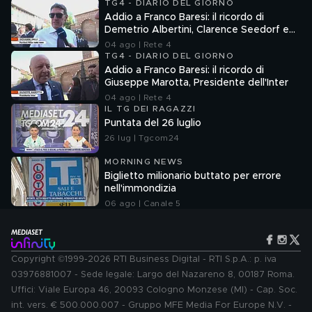
TG4 - DIARIO DEL GIORNO
Addio a Franco Baresi: il ricordo di
Demetrio Albertini, Clarence Seedorf e
Giovanni Galli
04 ago | Rete 4
TG4 - DIARIO DEL GIORNO
Addio a Franco Baresi: il ricordo di
Giuseppe Marotta, Presidente dell'Inter
04 ago | Rete 4
IL TG DEI RAGAZZI
Puntata del 26 luglio
26 lug | Tgcom24
MORNING NEWS
Biglietto milionario buttato per errore
nell'immondizia
06 ago | Canale 5
Copyright ©1999-2026 RTI Business Digital - RTI S.p.A.: p. iva
03976881007 - Sede legale: Largo del Nazareno 8, 00187 Roma.
Uffici: Viale Europa 46, 20093 Cologno Monzese (MI) - Cap. Soc.
int. vers. € 500.000.007 - Gruppo MFE Media For Europe N.V. -