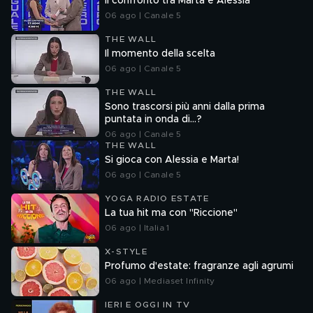
Il confronto tra Marta e Alessia
06 ago | Canale 5
THE WALL
Il momento della scelta
06 ago | Canale 5
THE WALL
Sono trascorsi più anni dalla prima
puntata in onda di...?
06 ago | Canale 5
THE WALL
Si gioca con Alessia e Marta!
06 ago | Canale 5
YOGA RADIO ESTATE
La tua hit ma con "Riccione"
06 ago | Italia 1
X-STYLE
Profumo d'estate: fragranze agli agrumi
06 ago | Mediaset Infinity
IERI E OGGI IN TV