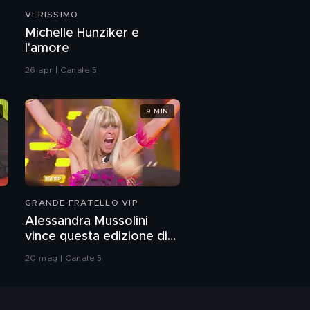
VERISSIMO
Michelle Hunziker e
l'amore
26 apr | Canale 5
9 MIN
GRANDE FRATELLO VIP
Alessandra Mussolini
vince questa edizione di
Grande Fratello VIP
20 mag | Canale 5