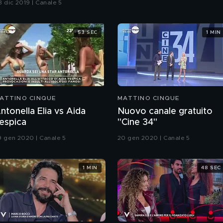
3 dic 2019 | Canale 5
53 SEC
1 MIN
ATTINO CINQUE
MATTINO CINQUE
ntonella Elia vs Aida
Nuovo canale gratuito
espica
"Cine 34"
9 gen 2020 | Canale 5
20 gen 2020 | Canale 5
1 MIN
48 SEC