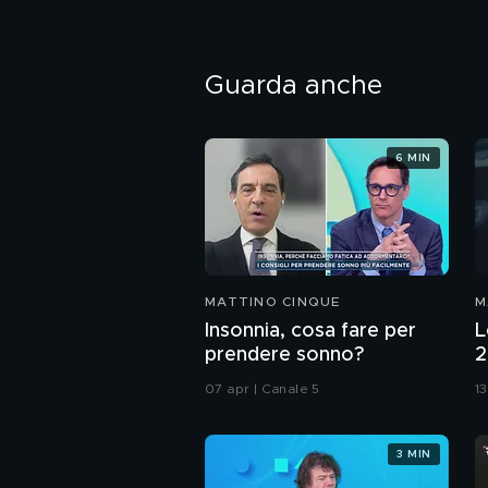
Guarda anche
6 MIN
MATTINO CINQUE
M
Insonnia, cosa fare per
L
prendere sonno?
2
d
07 apr | Canale 5
13
3 MIN