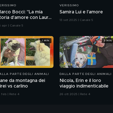
ERISSIMO
VERISSIMO
arco Bocci: "La mia
Samira Lui e l'amore
toria d'amore con Laura
13 set 2025 | Canale 5
hiatti"
6 apr | Canale 5
1 MIN
3 MIN
ALLA PARTE DEGLI ANIMALI
DALLA PARTE DEGLI ANIMALI
ane da montagna dei
Nicola, Erin e il loro
irei vs carlino
viaggio indimenticabile
 feb | Rete 4
26 ott 2025 | Rete 4