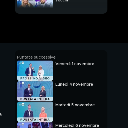
vecchi?
Anziani con l'elisir
dell'eterna giovinezza
I conti di Monti
Plastic tax: le imprese
Puntate successive
a rischio
Venerdì 1 novembre
Un fisico perfetto con
PROSSIMO VIDEO
la liposcultura
Lunedì 4 novembre
Gli scandali della
PUNTATA INTERA
Chiesa
Martedì 5 novembre
a
Preti e scandali
PUNTATA INTERA
sessuali
Mercoledì 6 novembre