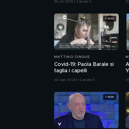
18 ott 2019 | Canale 5
0
1 MIN
MATTINO CINQUE
M
Covid-19: Paola Barale si
A
taglia i capelli
Y
02 apr 2020 | Canale 5
2
1 MIN