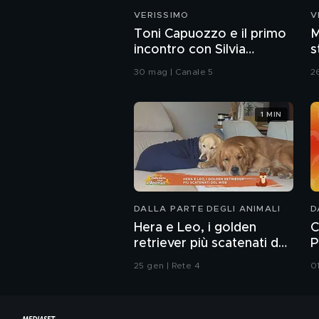
VERISSIMO
V
Toni Capuozzo e il primo
M
incontro con Silvia
s
Toffanin
C
30 mag | Canale 5
2
1 MIN
DALLA PARTE DEGLI ANIMALI
D
Hera e Leo, i golden
C
retriever più scatenati del
P
web
25 gen | Rete 4
01