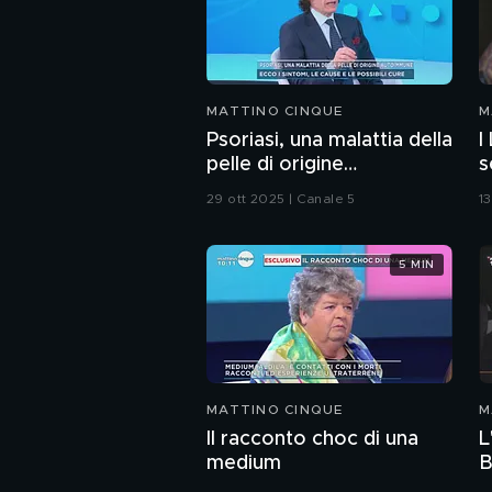
MATTINO CINQUE
M
Psoriasi, una malattia della
I
pelle di origine
s
autoimmune
29 ott 2025 | Canale 5
13
5 MIN
MATTINO CINQUE
M
Il racconto choc di una
L
medium
B