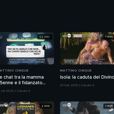
52 SEC
1 MIN
ATTINO CINQUE
MATTINO CINQUE
e chat tra la mamma
Isola: la caduta del Divin
5enne e il fidanzato
01 feb 2019 | Canale 5
urante la gravidanza
 ott 2025 | Canale 5
2 MIN
1 MIN