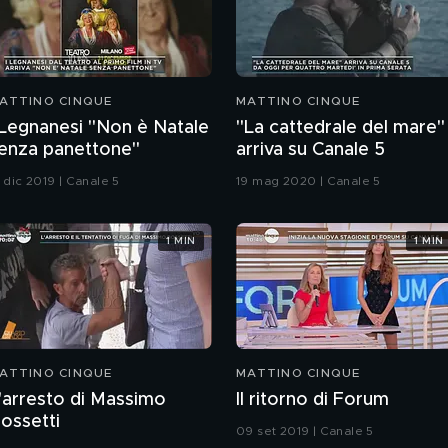
ATTINO CINQUE
MATTINO CINQUE
 Legnanesi "Non è Natale
"La cattedrale del mare"
enza panettone"
arriva su Canale 5
 dic 2019 | Canale 5
19 mag 2020 | Canale 5
1 MIN
1 MIN
ATTINO CINQUE
MATTINO CINQUE
'arresto di Massimo
Il ritorno di Forum
ossetti
09 set 2019 | Canale 5