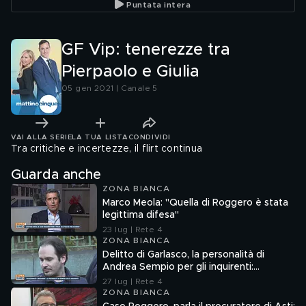
Puntata intera
GF Vip: tenerezze tra
Pierpaolo e Giulia
05 gen 2021 | Canale 5
VAI ALLA SERIE
LA TUA LISTA
CONDIVIDI
Tra critiche e incertezze, il flirt continua
Guarda anche
ZONA BIANCA
Marco Meola: "Quella di Roggero è stata
legittima difesa"
23 lug | Rete 4
ZONA BIANCA
Delitto di Garlasco, la personalità di
Andrea Sempio per gli inquirenti:
"Ossessionato e bugiardo"
27 lug | Rete 4
ZONA BIANCA