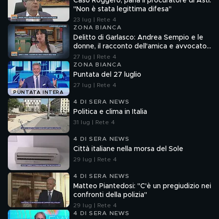
Caso Roggero, parla il procuratore di Asti:
"Non è stata legittima difesa"
23 lug | Rete 4
ZONA BIANCA
Delitto di Garlasco: Andrea Sempio e le
donne, il racconto dell'amica e avvocato
Angela Taccia
27 lug | Rete 4
ZONA BIANCA
Puntata del 27 luglio
27 lug | Rete 4
PUNTATA INTERA
4 DI SERA NEWS
Politica e clima in Italia
31 lug | Rete 4
4 DI SERA NEWS
Città italiane nella morsa del Sole
29 lug | Rete 4
4 DI SERA NEWS
Matteo Piantedosi: "C'è un pregiudizio nei
confronti della polizia"
29 lug | Rete 4
4 DI SERA NEWS