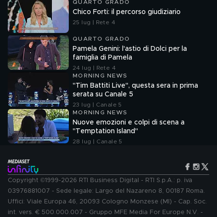
QUARTO GRADO
Chico Forti: il percorso giudiziario
25 lug | Rete 4
QUARTO GRADO
Pamela Genini: l'astio di Dolci per la
famiglia di Pamela
24 lug | Rete 4
MORNING NEWS
"Tim Battiti Live", questa sera in prima
serata su Canale 5
23 lug | Canale 5
MORNING NEWS
Nuove emozioni e colpi di scena a
"Temptation Island"
28 lug | Canale 5
Copyright ©1999-2026 RTI Business Digital - RTI S.p.A.: p. iva
03976881007 - Sede legale: Largo del Nazareno 8, 00187 Roma.
Uffici: Viale Europa 46, 20093 Cologno Monzese (MI) - Cap. Soc.
int. vers. € 500.000.007 - Gruppo MFE Media For Europe N.V. -