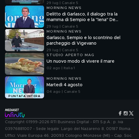
29 lug | Canale 5
MORNING NEWS
Delitto di Garlasco, il dialogo tra la
mamma di Sempio e la "Iena" De
Giuseppe nel 2022
29 lug | Canale 5
MORNING NEWS
Garlasco, Sempio e lo scontrino del
parcheggio di Vigevano
29 lug | Canale 5
STUDIO APERTO MAG
Un nuovo modo di vivere il mare
02 ago | Italia 1
MORNING NEWS
Martedì 4 agosto
04 ago | Canale 5
PUNTATA INTERA
Copyright ©1999-2026 RTI Business Digital - RTI S.p.A.: p. iva
03976881007 - Sede legale: Largo del Nazareno 8, 00187 Roma.
Uffici: Viale Europa 46, 20093 Cologno Monzese (MI) - Cap. Soc.