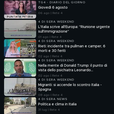
TG4 - DIARIO DEL GIORNO
Giovedì 6 agosto
06 ago | Rete 4
PUNTATA INTERA
4 DI SERA WEEKEND
L'Italia scrive all'Europa: "Riunione urgente
sull'immigrazione"
01 ago | Rete 4
4 DI SERA WEEKEND
Rieti: incidente tra pullman e camper, 6
morti e 30 feriti
02 ago | Rete 4
4 DI SERA WEEKEND
Nella mente di Donald Trump: il punto di
vista dello psichiatra Leonardo
Mendolicchio
02 ago | Rete 4
4 DI SERA WEEKEND
Migranti: si accende lo scontro Italia -
Spagna
08 ago | Rete 4
4 DI SERA NEWS
Politica e clima in Italia
31 lug | Rete 4