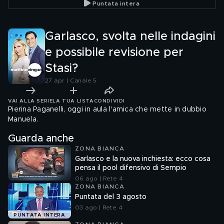
Puntata intera
Garlasco, svolta nelle indagini
e possibile revisione per
Stasi?
27 apr | Canale 5
VAI ALLA SERIE
LA TUA LISTA
CONDIVIDI
Pierina Paganelli, oggi in aula l'amica che mette in dubbio
Manuela.
Guarda anche
ZONA BIANCA
Garlasco e la nuova inchiesta: ecco cosa
pensa il pool difensivo di Sempio
06 ago | Rete 4
ZONA BIANCA
Puntata del 3 agosto
03 ago | Rete 4
PUNTATA INTERA