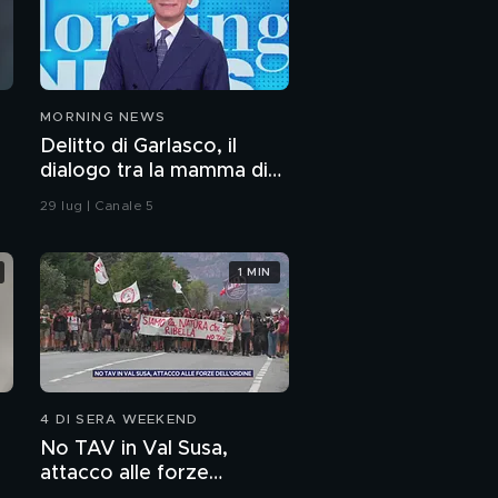
MORNING NEWS
Delitto di Garlasco, il
dialogo tra la mamma di
Sempio e la "Iena" De
29 lug | Canale 5
Giuseppe nel 2022
1 MIN
4 DI SERA WEEKEND
No TAV in Val Susa,
attacco alle forze