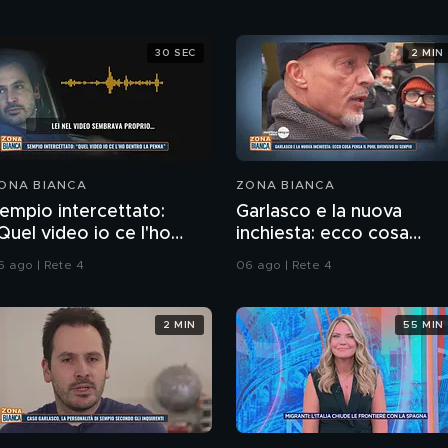
30 SEC
2 MIN
ONA BIANCA
ZONA BIANCA
empio intercettato:
Garlasco e la nuova
Quel video io ce l'ho
inchiesta: ecco cosa
entro la penna"
pensa il pool difensivo di
6 ago | Rete 4
06 ago | Rete 4
Sempio
2 MIN
55 MIN