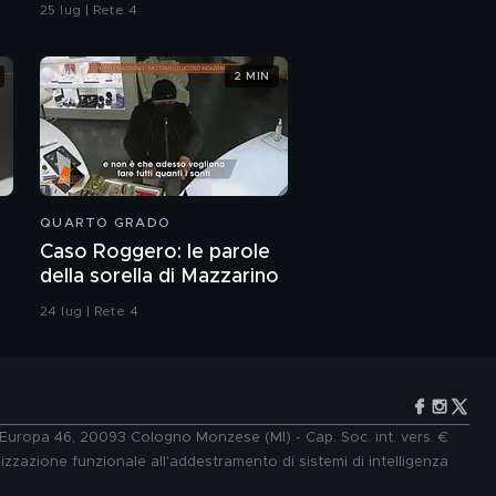
dell'ordine
25 lug | Rete 4
2 MIN
QUARTO GRADO
Caso Roggero: le parole
della sorella di Mazzarino
24 lug | Rete 4
e Europa 46, 20093 Cologno Monzese (MI) - Cap. Soc. int. vers. €
lizzazione funzionale all'addestramento di sistemi di intelligenza