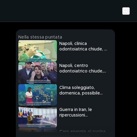
Nella stessa puntata
Napoli, clinica
odontoiatrica chiude, in
150 senza cure
Napoli, centro
odontoiatrico chiude,
pazienti lasciati senza
denti
Clima soleggiato,
domenica, possibile
peggioramento
Guerra in Iran, le
ripercussioni
economiche
Caro energia, si cucina