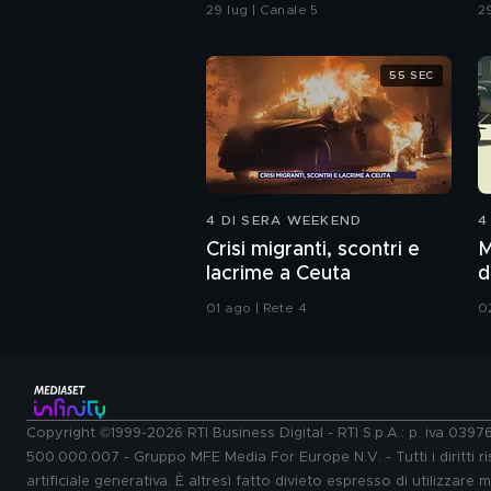
Andrea Sempio
s
29 lug | Canale 5
2
55 SEC
4 DI SERA WEEKEND
4
Crisi migranti, scontri e
M
lacrime a Ceuta
d
01 ago | Rete 4
0
Copyright ©1999-2026 RTI Business Digital - RTI S.p.A.: p. iva 039
500.000.007 - Gruppo MFE Media For Europe N.V. - Tutti i diritti ris
artificiale generativa. È altresì fatto divieto espresso di utilizzare