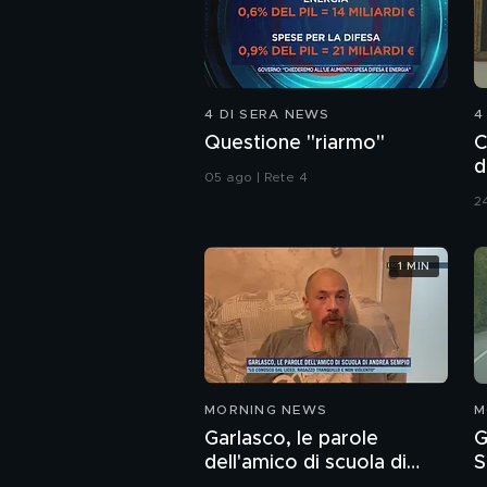
4 DI SERA NEWS
4
Questione "riarmo"
C
d
05 ago | Rete 4
A
24
1 MIN
MORNING NEWS
M
Garlasco, le parole
G
dell'amico di scuola di
S