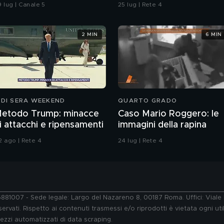
ullo scontrino
9 lug | Canale 5
25 lug | Rete 4
2 MIN
6 MIN
 DI SERA WEEKEND
QUARTO GRADO
etodo Trump: minacce
Caso Mario Roggero: le
i attacchi e ripensamenti
immagini della rapina
2 ago | Rete 4
24 lug | Rete 4
76881007 - Sede legale: Largo del Nazareno 8, 00187 Roma. Uffici: Vial
ervati. Rispetto ai contenuti trasmessi e/o riprodotti è vietata ogni uti
 mezzi automatizzati di data scraping.