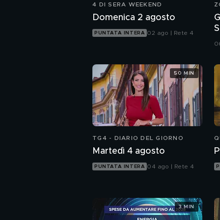
4 DI SERA WEEKEND
Z
Domenica 2 agosto
G
S
02 ago | Rete 4
PUNTATA INTERA
i
0
50 MIN
TG4 - DIARIO DEL GIORNO
Q
Martedì 4 agosto
P
04 ago | Rete 4
PUNTATA INTERA
P
3 MIN