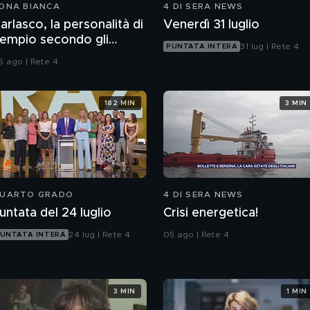
ONA BIANCA
4 DI SERA NEWS
arlasco, la personalità di
Venerdì 31 luglio
empio secondo gli
31 lug | Rete 4
PUNTATA INTERA
nquirenti
6 ago | Rete 4
182 MIN
3 MIN
UARTO GRADO
4 DI SERA NEWS
untata del 24 luglio
Crisi energetica!
24 lug | Rete 4
05 ago | Rete 4
UNTATA INTERA
3 MIN
1 MIN