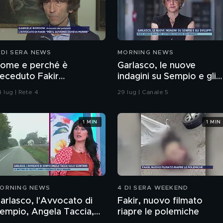
 DI SERA NEWS
MORNING NEWS
ome e perché è
Garlasco, le nuove
eceduto Fakir
indagini su Sempio e gli
bderrahim?
sviluppi
 lug | Rete 4
29 lug | Canale 5
1 MIN
1 MIN
ORNING NEWS
4 DI SERA WEEKEND
arlasco, l'Avvocato di
Fakir, nuovo filmato
empio, Angela Taccia,
riapre le polemiche