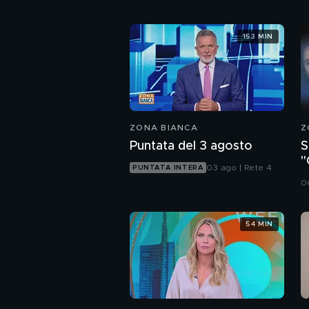
153 MIN
ZONA BIANCA
Z
Puntata del 3 agosto
S
"
03 ago | Rete 4
PUNTATA INTERA
d
0
54 MIN