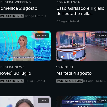
 DI SERA WEEKEND
ZONA BIANCA
omenica 2 agosto
Caso Garlasco e il giallo
dell'estathè nella
02 ago | Rete 4
UNTATA INTERA
spazzatura
03 ago | Rete 4
45 MIN
10 MIN
 DI SERA NEWS
10 MINUTI
iovedì 30 luglio
Martedì 4 agosto
30 lug | Rete 4
04 ago | Rete 4
UNTATA INTERA
PUNTATA INTERA
1 MIN
3 MIN