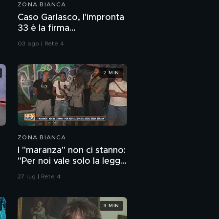
ZONA BIANCA
Caso Garlasco, l'impronta
33 è la firma
dell'assassino?
03 ago | Rete 4
2 MIN
ZONA BIANCA
I "maranza" non ci stanno:
"Per noi vale solo la legge
della strada"
27 lug | Rete 4
3 MIN