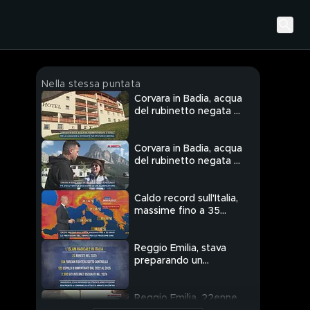
Nella stessa puntata
Corvara in Badia, acqua
del rubinetto negata a
tavola
Corvara in Badia, acqua
del rubinetto negata a
una turista
Caldo record sull'Italia,
massime fino a 35
gradi
Reggio Emilia, stava
preparando un
attentato, arrestato
22enne
Reggio Emilia, 22enne