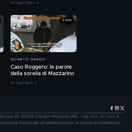
02 ago | Rete 4
2 MIN
QUARTO GRADO
Caso Roggero: le parole
della sorella di Mazzarino
24 lug | Rete 4
e Europa 46, 20093 Cologno Monzese (MI) - Cap. Soc. int. vers. €
lizzazione funzionale all'addestramento di sistemi di intelligenza