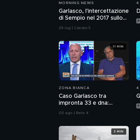
MORNING NEWS
4
Garlasco, l'intercettazione
D
di Sempio nel 2017 sullo
P
scontrino
29 lug | Canale 5
11 MIN
ZONA BIANCA
4
Caso Garlasco tra
G
impronta 33 e dna:
P
consulenze a confronto
03 ago | Rete 4
3 MIN