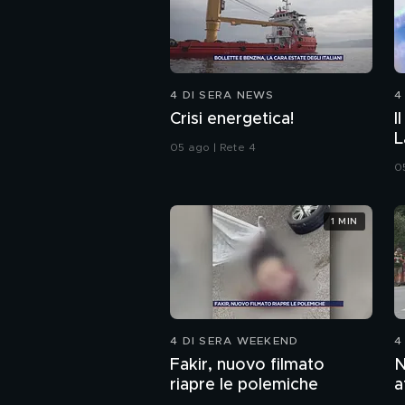
4 DI SERA NEWS
4
Crisi energetica!
I
L
05 ago | Rete 4
0
1 MIN
4 DI SERA WEEKEND
4
Fakir, nuovo filmato
N
riapre le polemiche
a