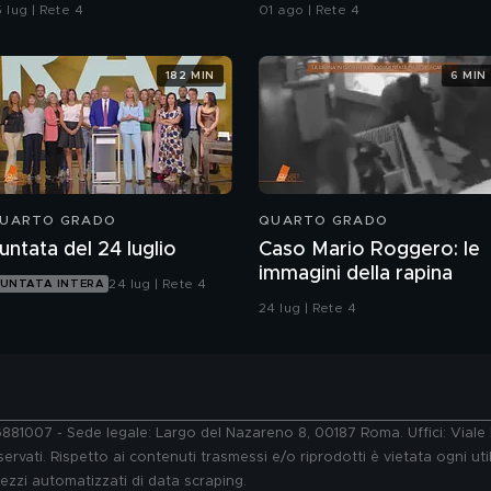
ell'ordine
 lug | Rete 4
01 ago | Rete 4
182 MIN
6 MIN
UARTO GRADO
QUARTO GRADO
untata del 24 luglio
Caso Mario Roggero: le
immagini della rapina
24 lug | Rete 4
UNTATA INTERA
24 lug | Rete 4
76881007 - Sede legale: Largo del Nazareno 8, 00187 Roma. Uffici: Vial
ervati. Rispetto ai contenuti trasmessi e/o riprodotti è vietata ogni uti
 mezzi automatizzati di data scraping.