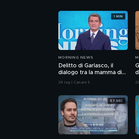
1 MIN
MORNING NEWS
M
Delitto di Garlasco, il
G
dialogo tra la mamma di
d
Sempio e la "Iena" De
A
29 lug | Canale 5
2
Giuseppe nel 2022
57 SEC