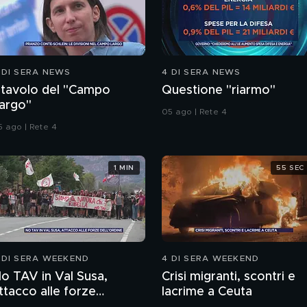
 DI SERA NEWS
4 DI SERA NEWS
l tavolo del "Campo
Questione "riarmo"
argo"
05 ago | Rete 4
5 ago | Rete 4
1 MIN
55 SEC
 DI SERA WEEKEND
4 DI SERA WEEKEND
o TAV in Val Susa,
Crisi migranti, scontri e
ttacco alle forze
lacrime a Ceuta