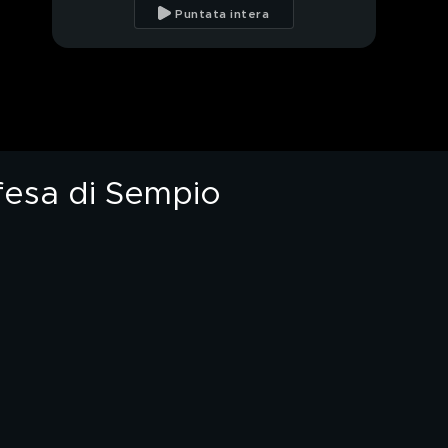
arrestato, stava
Puntata intera
preparando un
attentato
Strage di Modena,
Salim cercò
informazioni su altri
attentati
Sonno o sveglia, chi
dorme di più vive
meglio?
ifesa di Sempio
Garlasco, la difesa di
Sempio all'attacco
Garlasco,
l'intercettazione di
Sempio del 21 marzo
2025
Garlasco, depositate
le 5 consulenze della
difesa di Sempio
Garlasco, il profilo di
Andrea Sempio