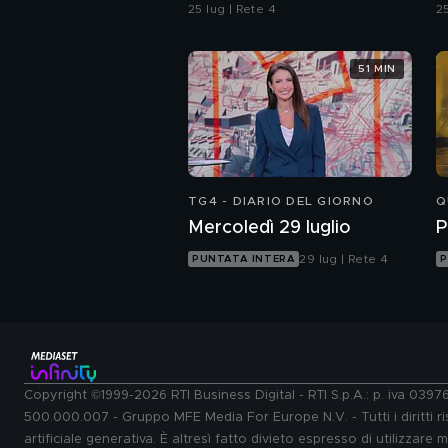
d
25 lug | Rete 4
25
51 MIN
TG4 - DIARIO DEL GIORNO
Q
Mercoledì 29 luglio
P
29 lug | Rete 4
PUNTATA INTERA
P
Copyright ©1999-2026 RTI Business Digital - RTI S.p.A.: p. iva 039
500.000.007 - Gruppo MFE Media For Europe N.V. - Tutti i diritti ris
artificiale generativa. È altresì fatto divieto espresso di utilizzare