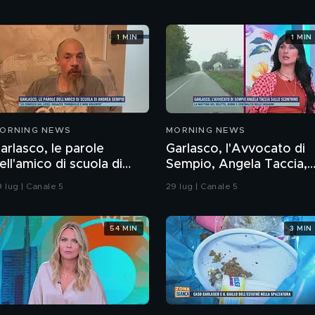
1 MIN
1 MIN
ORNING NEWS
MORNING NEWS
arlasco, le parole
Garlasco, l'Avvocato di
ell'amico di scuola di
Sempio, Angela Taccia,
ndrea Sempio
sullo scontrino
9 lug | Canale 5
29 lug | Canale 5
54 MIN
3 MIN