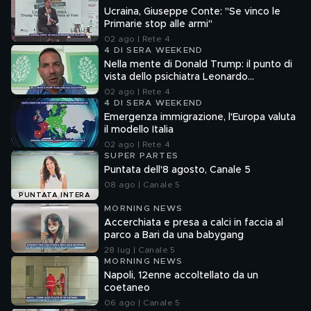
Ucraina, Giuseppe Conte: "Se vinco le
Primarie stop alle armi"
02 ago | Rete 4
4 DI SERA WEEKEND
Nella mente di Donald Trump: il punto di
vista dello psichiatra Leonardo
Mendolicchio
02 ago | Rete 4
4 DI SERA WEEKEND
Emergenza immigrazione, l'Europa valuta
il modello Italia
02 ago | Rete 4
SUPER PARTES
Puntata dell'8 agosto, Canale 5
08 ago | Canale 5
PUNTATA INTERA
MORNING NEWS
Accerchiata e presa a calci in faccia al
parco a Bari da una babygang
28 lug | Canale 5
MORNING NEWS
Napoli, 12enne accoltellato da un
coetaneo
06 ago | Canale 5