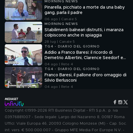
MORNING NEWS
Pinarella, picchiato a morte da una baby
gang, parla il padre
06 ago | Canale 5
MORNING NEWS
Stabilimenti balneari distrutti, i maranza
colpiscono anche in spiaggia
28 lug | Canale 5
TG4 - DIARIO DEL GIORNO
Addio a Franco Baresi: il ricordo di
Demetrio Albertini, Clarence Seedorf e
Giovanni Galli
04 ago | Rete 4
TG4 - DIARIO DEL GIORNO
Franco Baresi, il pallone d'oro omaggio di
Silvio Berlusconi
04 ago | Rete 4
Copyright ©1999-2026 RTI Business Digital - RTI S.p.A.: p. iva
03976881007 - Sede legale: Largo del Nazareno 8, 00187 Roma.
Uffici: Viale Europa 46, 20093 Cologno Monzese (MI) - Cap. Soc.
int. vers. € 500.000.007 - Gruppo MFE Media For Europe N.V. -