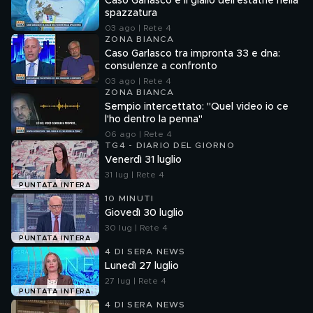
Caso Garlasco e il giallo dell'estathè nella
spazzatura
03 ago | Rete 4
ZONA BIANCA
Caso Garlasco tra impronta 33 e dna:
consulenze a confronto
03 ago | Rete 4
ZONA BIANCA
Sempio intercettato: "Quel video io ce
l'ho dentro la penna"
06 ago | Rete 4
TG4 - DIARIO DEL GIORNO
Venerdì 31 luglio
31 lug | Rete 4
PUNTATA INTERA
10 MINUTI
Giovedì 30 luglio
30 lug | Rete 4
PUNTATA INTERA
4 DI SERA NEWS
Lunedì 27 luglio
27 lug | Rete 4
PUNTATA INTERA
4 DI SERA NEWS