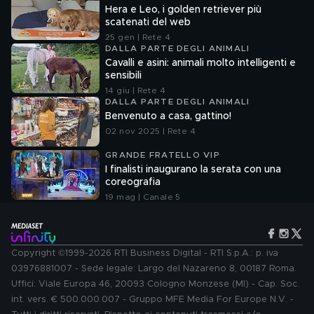
Hera e Leo, i golden retriever più
scatenati del web
25 gen | Rete 4
DALLA PARTE DEGLI ANIMALI
Cavalli e asini: animali molto intelligenti e
sensibili
14 giu | Rete 4
DALLA PARTE DEGLI ANIMALI
Benvenuto a casa, gattino!
02 nov 2025 | Rete 4
GRANDE FRATELLO VIP
I finalisti inaugurano la serata con una
coreografia
19 mag | Canale 5
Copyright ©1999-2026 RTI Business Digital - RTI S.p.A.: p. iva
03976881007 - Sede legale: Largo del Nazareno 8, 00187 Roma.
Uffici: Viale Europa 46, 20093 Cologno Monzese (MI) - Cap. Soc.
int. vers. € 500.000.007 - Gruppo MFE Media For Europe N.V. -