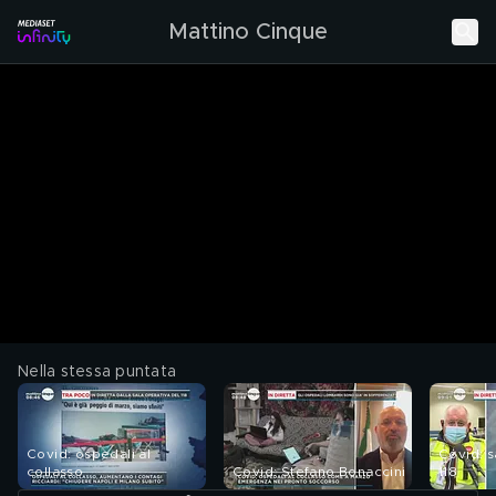
Mattino Cinque
Nella stessa puntata
Covid: ospedali al
Covid: s
collasso
Covid: Stefano Bonaccini
118