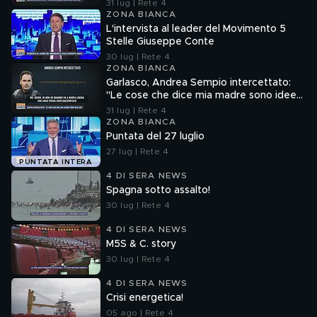
cose"
31 lug | Rete 4
ZONA BIANCA
L'intervista al leader del Movimento 5
Stelle Giuseppe Conte
30 lug | Rete 4
ZONA BIANCA
Garlasco, Andrea Sempio intercettato:
"Le cose che dice mia madre sono idee
sue"
31 lug | Rete 4
ZONA BIANCA
Puntata del 27 luglio
27 lug | Rete 4
PUNTATA INTERA
4 DI SERA NEWS
Spagna sotto assalto!
30 lug | Rete 4
4 DI SERA NEWS
M5S & C. story
30 lug | Rete 4
4 DI SERA NEWS
Crisi energetica!
05 ago | Rete 4