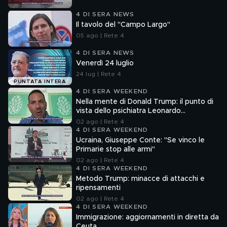
4 DI SERA NEWS
Il tavolo del "Campo Largo"
05 ago | Rete 4
4 DI SERA NEWS
Venerdì 24 luglio
24 lug | Rete 4
PUNTATA INTERA
4 DI SERA WEEKEND
Nella mente di Donald Trump: il punto di
vista dello psichiatra Leonardo
Mendolicchio
02 ago | Rete 4
4 DI SERA WEEKEND
Ucraina, Giuseppe Conte: "Se vinco le
Primarie stop alle armi"
02 ago | Rete 4
4 DI SERA WEEKEND
Metodo Trump: minacce di attacchi e
ripensamenti
02 ago | Rete 4
4 DI SERA WEEKEND
Immigrazione: aggiornamenti in diretta da
Ceuta