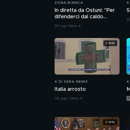
ZONA BIANCA
4
In diretta da Ostuni: "Per
S
difenderci dal caldo
30
abbiamo solo i ventagli"
30 lug | Rete 4
3 MIN
4 DI SERA NEWS
4
Italia arrosto
M
06 ago | Rete 4
P
2 MIN