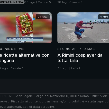
vivere a lungo
08 ago | Canale 5
28 lug | Canale 5
UNTATA INTERA
27 SEC
4 MIN
ORNING NEWS
STUDIO APERTO MAG
e ricette alternative con
A Rimini cosplayer da
'anguria
tutta Italia
3 ago | Canale 5
04 ago | Italia 1
76881007 - Sede legale: Largo del Nazareno 8, 00187 Roma. Uffici: Vial
ervati. Rispetto ai contenuti trasmessi e/o riprodotti è vietata ogni uti
 mezzi automatizzati di data scraping.