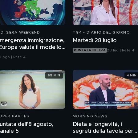
 DI SERA WEEKEND
TG4 - DIARIO DEL GIORNO
mergenza immigrazione,
Martedì 28 luglio
'Europa valuta il modello
28 lug | Rete 4
PUNTATA INTERA
talia
2 ago | Rete 4
65 MIN
4 MIN
UPER PARTES
MORNING NEWS
untata dell'8 agosto,
Dieta e longevità, i
anale 5
segreti della tavola per