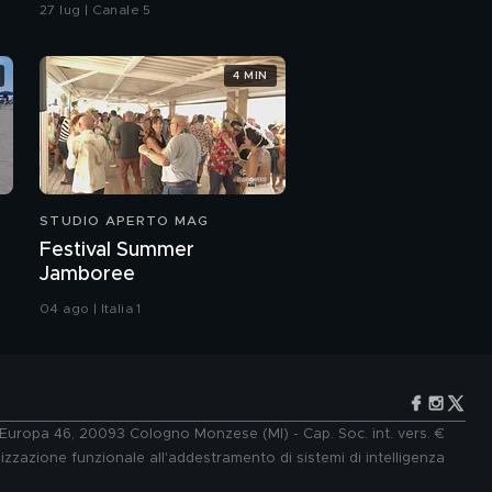
tre ricoverati
27 lug | Canale 5
4 MIN
STUDIO APERTO MAG
Festival Summer
Jamboree
04 ago | Italia 1
e Europa 46, 20093 Cologno Monzese (MI) - Cap. Soc. int. vers. €
lizzazione funzionale all'addestramento di sistemi di intelligenza