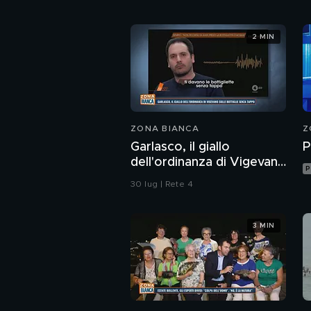
2 MIN
ZONA BIANCA
Z
Garlasco, il giallo
P
dell'ordinanza di Vigevano
P
sulle bottiglie senza
30 lug | Rete 4
tappo
3 MIN