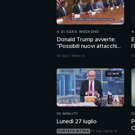
4 DI SERA WEEKEND
4
Donald Trump avverte:
E
"Possibili nuovi attacchi
l
all'Iran"
I
01 ago | Rete 4
0
10 MIN
10 MINUTI
S
Lunedì 27 luglio
P
C
27 lug | Rete 4
PUNTATA INTERA