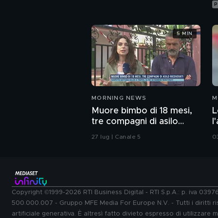
P
5 MIN
MORNING NEWS
M
Muore bimbo di 18 mesi,
L
tre compagni di asilo
l
ricoverati
27 lug | Canale 5
0
Copyright ©1999-2026 RTI Business Digital - RTI S.p.A.: p. iva 039
500.000.007 - Gruppo MFE Media For Europe N.V. - Tutti i diritti ris
artificiale generativa. È altresì fatto divieto espresso di utilizzare