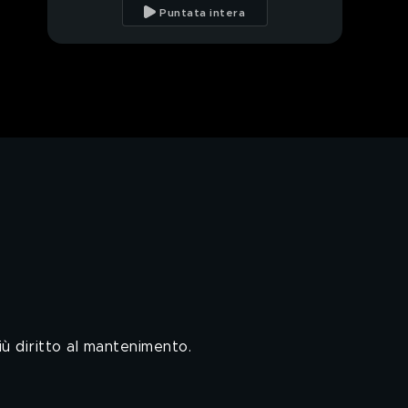
sentenza "salvamariti"
Puntata intera
In diretta da Milano, il
caso choc in centro
PROSSIMO VIDEO
Le feste private "choc"
di Alberto Genovese
In diretta Milano, le
indagini sui festini choc
Esclusivo la denuncia
choc della vittima
Esclusivo la denuncia
choc della vittima
ù diritto al mantenimento.
Genovese e le
violenze: i rituali