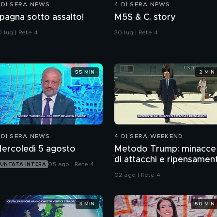
 DI SERA NEWS
4 DI SERA NEWS
pagna sotto assalto!
M5S & C. story
 lug | Rete 4
30 lug | Rete 4
55 MIN
2 MIN
 DI SERA NEWS
4 DI SERA WEEKEND
ercoledì 5 agosto
Metodo Trump: minacce
di attacchi e ripensament
05 ago | Rete 4
UNTATA INTERA
02 ago | Rete 4
3 MIN
50 MIN