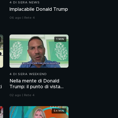
4 DI SERA NEWS
Orrore in una casa di
Implacabile Donald Trump
riposo: esclusivo l'audio
choc delle violenze
06 ago | Rete 4
Catania: un grido di
allarme in una casa di
riposo
1 MIN
"Time 4 child", l'evento
dedicato ai ragazzi
Crema di piselli con
funghi
4 DI SERA WEEKEND
Nella mente di Donald
i
Trump: il punto di vista
dello psichiatra Leonardo
02 ago | Rete 4
Mendolicchio
54 MIN