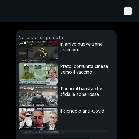
Nella stessa puntata
In arrivo nuove zone
arancioni
Prato: comunità cinese
verso il vaccino
Torino: il barista che
sfida la zona rossa
Il ciondolo anti-Covid
Cassazione: la