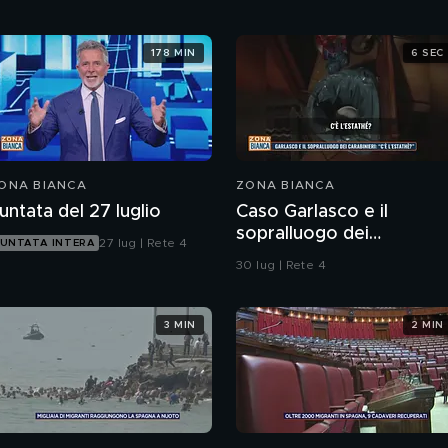
178 MIN
6 SEC
ONA BIANCA
ZONA BIANCA
untata del 27 luglio
Caso Garlasco e il
sopralluogo dei
27 lug | Rete 4
UNTATA INTERA
Carabinieri
30 lug | Rete 4
3 MIN
2 MIN