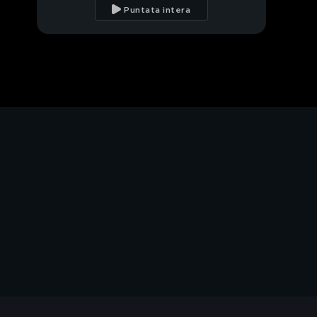
culto
Puntata intera
Ecco gli altri candidati
a sindaco di Roma
Laura Ziliani, la mail
anonima
Il luogo del
ritrovamento di Laura
Ziliani
Parla la vicina di Laura
Ziliani
"Mirto arrivava quando
Laura non c'era"
"I genitori di Mirto nel
letto di Laura"