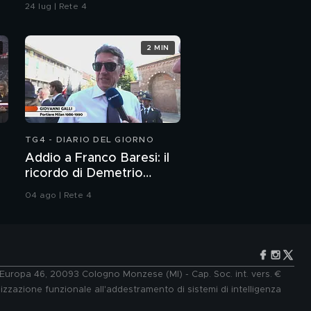
24 lug | Rete 4
2 MIN
TG4 - DIARIO DEL GIORNO
Addio a Franco Baresi: il
ricordo di Demetrio
Albertini, Clarence
04 ago | Rete 4
Seedorf e Giovanni Galli
e Europa 46, 20093 Cologno Monzese (MI) - Cap. Soc. int. vers. €
lizzazione funzionale all'addestramento di sistemi di intelligenza