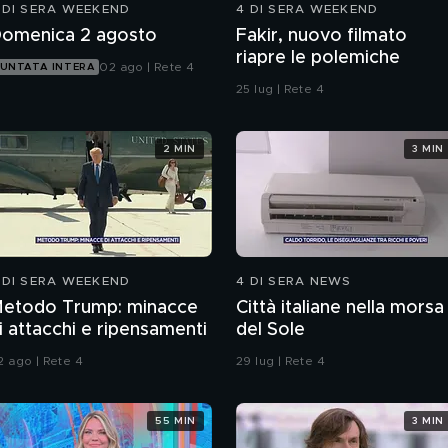
 DI SERA WEEKEND
4 DI SERA WEEKEND
omenica 2 agosto
Fakir, nuovo filmato
riapre le polemiche
02 ago | Rete 4
UNTATA INTERA
25 lug | Rete 4
2 MIN
3 MIN
 DI SERA WEEKEND
4 DI SERA NEWS
etodo Trump: minacce
Città italiane nella morsa
i attacchi e ripensamenti
del Sole
2 ago | Rete 4
29 lug | Rete 4
55 MIN
3 MIN