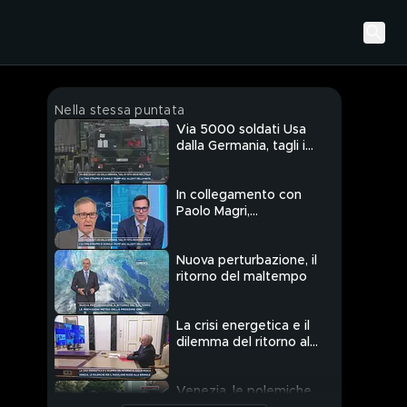
Nella stessa puntata
Via 5000 soldati Usa
dalla Germania, tagli in
vista anche per l'Italia
In collegamento con
Paolo Magri,
Presidente Comitato
Scientifico ISPI
Nuova perturbazione, il
ritorno del maltempo
La crisi energetica e il
dilemma del ritorno al
gas di Mosca
Venezia, le polemiche