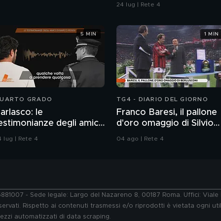
24 lug | Rete 4
5 MIN
1 MIN
UARTO GRADO
TG4 - DIARIO DEL GIORNO
arlasco: le
Franco Baresi, il pallone
estimonianze degli amici
d'oro omaggio di Silvio
i Marco Poggi
Berlusconi
 lug | Rete 4
04 ago | Rete 4
76881007 - Sede legale: Largo del Nazareno 8, 00187 Roma. Uffici: Vial
ervati. Rispetto ai contenuti trasmessi e/o riprodotti è vietata ogni uti
 mezzi automatizzati di data scraping.