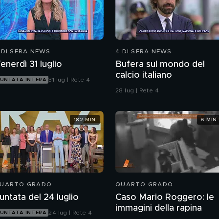
 DI SERA NEWS
4 DI SERA NEWS
enerdì 31 luglio
Bufera sul mondo del
calcio italiano
31 lug | Rete 4
UNTATA INTERA
28 lug | Rete 4
182 MIN
6 MIN
UARTO GRADO
QUARTO GRADO
untata del 24 luglio
Caso Mario Roggero: le
immagini della rapina
24 lug | Rete 4
UNTATA INTERA