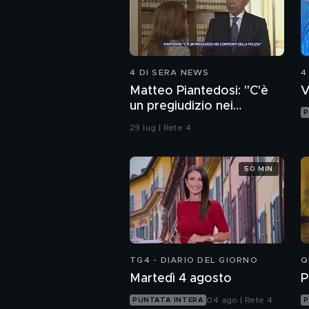
4 DI SERA NEWS
4
Matteo Piantedosi: "C'è
V
un pregiudizio nei
P
confronti della polizia"
29 lug | Rete 4
50 MIN
TG4 - DIARIO DEL GIORNO
Q
Martedì 4 agosto
P
04 ago | Rete 4
PUNTATA INTERA
P