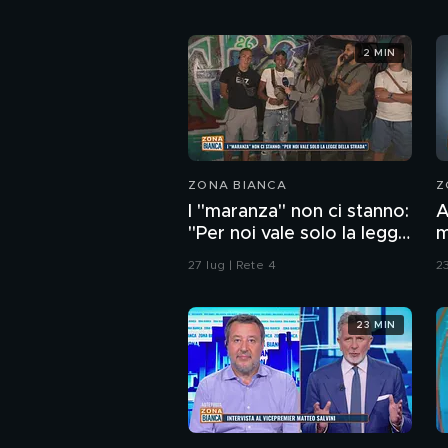
2 MIN
ZONA BIANCA
Z
I "maranza" non ci stanno:
A
"Per noi vale solo la legge
m
della strada"
b
27 lug | Rete 4
23
a
23 MIN