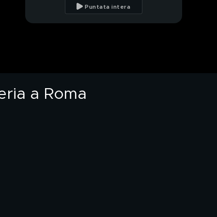
per il padiglione russo
Puntata intera
alla Biennale
Caro energia, la
situazione vista da
una gelateria a Roma
L'addio ad Alex
Zanardi, il campione
che insegnava la vita
teria a Roma
PROSSIMO VIDEO
Garlasco, Sempio
convocato in procura il
6 maggio
Notizie belle dalle
stelle per la settimana
del 4 maggio