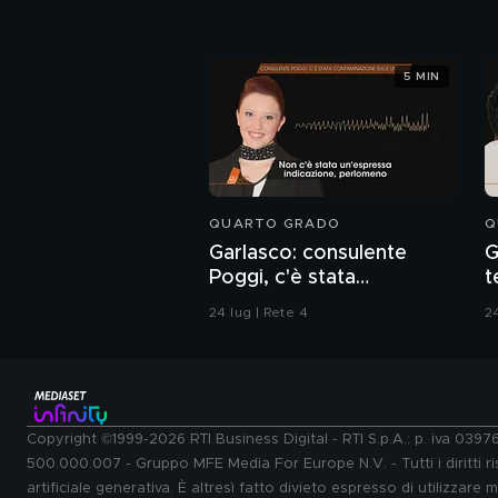
5 MIN
QUARTO GRADO
Q
Garlasco: consulente
G
Poggi, c'è stata
t
contaminazione sulle
d
24 lug | Rete 4
24
unghie?
Copyright ©1999-2026 RTI Business Digital - RTI S.p.A.: p. iva 039
500.000.007 - Gruppo MFE Media For Europe N.V. - Tutti i diritti ris
artificiale generativa. È altresì fatto divieto espresso di utilizzare