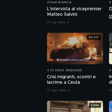
ZONA BIANCA
4
L'intervista al vicepremier
D
Matteo Salvini
P
27 lug | Rete 4
55 SEC
4 DI SERA WEEKEND
4
Crisi migranti, scontri e
M
lacrime a Ceuta
d
01 ago | Rete 4
0
3 MIN