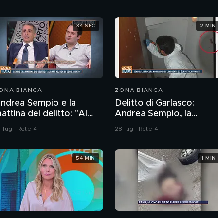
34 SEC
2 MIN
ONA BIANCA
ZONA BIANCA
ndrea Sempio e la
Delitto di Garlasco:
attina del delitto: "Al
Andrea Sempio, la
ar' No, non ci sono
Procura di Pavia non ha
 lug | Rete 4
28 lug | Rete 4
ndato"
dubbi: l'impronta 33 è la
pistola fumante
54 MIN
1 MIN