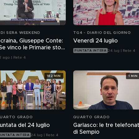
 DI SERA WEEKEND
TG4 - DIARIO DEL GIORNO
craina, Giuseppe Conte:
Venerdì 24 luglio
Se vinco le Primarie stop
24 lug | Rete 4
PUNTATA INTERA
lle armi"
2 ago | Rete 4
182 MIN
1 MIN
UARTO GRADO
QUARTO GRADO
untata del 24 luglio
Garlasco: le tre telefona
di Sempio
24 lug | Rete 4
UNTATA INTERA