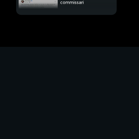
commissari
Maurizio Belpietro parla
della sanità calabrese
Ultimora dalla Calabria
Il caso della Sanità
calabrese
Il caso di Giulia
Autisti Atac chiedono
un risarcimento
Scarpe low cost da
culto