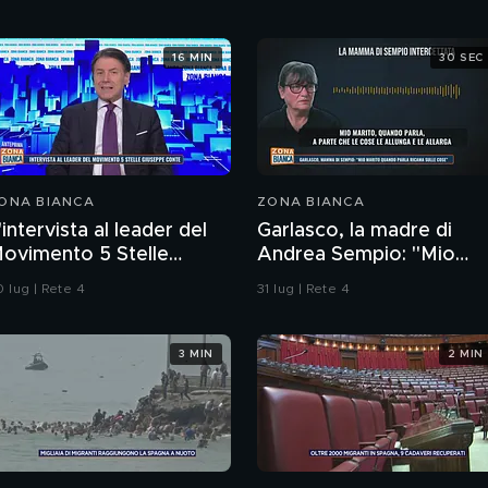
16 MIN
30 SEC
ONA BIANCA
ZONA BIANCA
'intervista al leader del
Garlasco, la madre di
ovimento 5 Stelle
Andrea Sempio: "Mio
iuseppe Conte
marito quando parla
 lug | Rete 4
31 lug | Rete 4
ricama sulle cose"
3 MIN
2 MIN