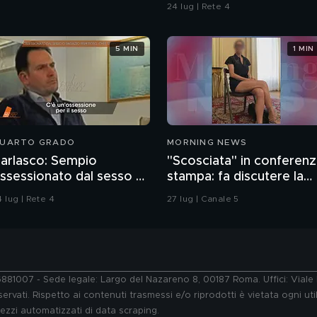
24 lug | Rete 4
5 MIN
1 MIN
UARTO GRADO
MORNING NEWS
arlasco: Sempio
"Scosciata" in conferen
ssessionato dal sesso o
stampa: fa discutere la
agazzo rispettoso?
vicesindaca di Livorno
 lug | Rete 4
27 lug | Canale 5
76881007 - Sede legale: Largo del Nazareno 8, 00187 Roma. Uffici: Vial
ervati. Rispetto ai contenuti trasmessi e/o riprodotti è vietata ogni uti
 mezzi automatizzati di data scraping.