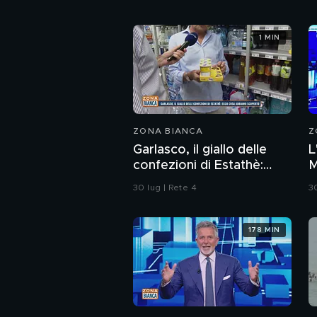
1 MIN
ZONA BIANCA
Z
Garlasco, il giallo delle
L
confezioni di Estathè:
M
ecco cosa abbiamo
G
30 lug | Rete 4
30
scoperto
178 MIN