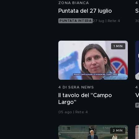
ZONA BIANCA
4
Puntata del 27 luglio
S
27 lug | Rete 4
30
PUNTATA INTERA
1 MIN
4 DI SERA NEWS
4
Il tavolo del "Campo
V
Largo"
P
05 ago | Rete 4
2 MIN