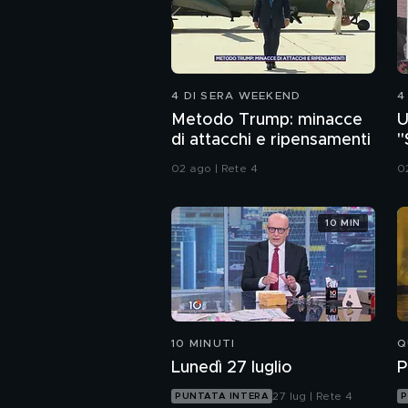
4 DI SERA WEEKEND
4
Metodo Trump: minacce
U
di attacchi e ripensamenti
"
a
02 ago | Rete 4
0
10 MIN
10 MINUTI
Q
Lunedì 27 luglio
P
27 lug | Rete 4
PUNTATA INTERA
P