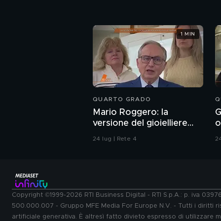
1 MIN
QUARTO GRADO
Q
Mario Roggero: la
G
versione del gioielliere
o
sulla rapina
r
24 lug | Rete 4
24
Copyright ©1999-2026 RTI Business Digital - RTI S.p.A.: p. iva 039
500.000.007 - Gruppo MFE Media For Europe N.V. - Tutti i diritti ris
artificiale generativa. È altresì fatto divieto espresso di utilizzare