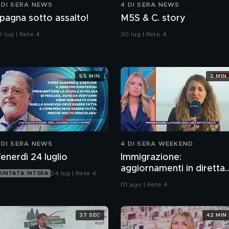
 DI SERA NEWS
4 DI SERA NEWS
pagna sotto assalto!
M5S & C. story
 lug | Rete 4
30 lug | Rete 4
55 MIN
2 MIN
 DI SERA NEWS
4 DI SERA WEEKEND
enerdì 24 luglio
Immigrazione:
aggiornamenti in diretta
24 lug | Rete 4
UNTATA INTERA
da Ceuta
01 ago | Rete 4
37 SEC
42 MIN