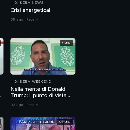
4 DI SERA NEWS
Villa Inferno: l'avvocato
Crisi energetica!
di Cresi
05 ago | Rete 4
Una pelle senza
macchie
1 MIN
Cookies salati al
radicchio e formaggio
4 DI SERA WEEKEND
Nella mente di Donald
Trump: il punto di vista
dello psichiatra Leonardo
02 ago | Rete 4
Mendolicchio
53 MIN