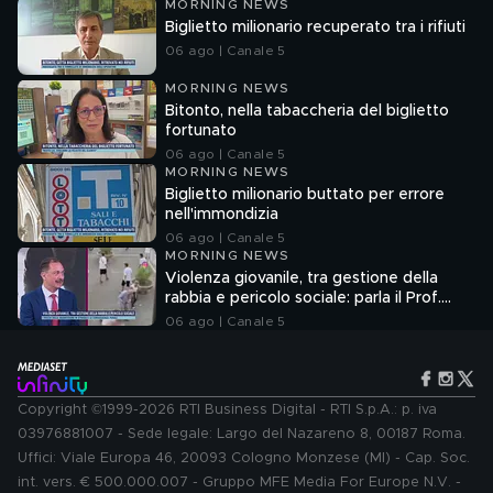
MORNING NEWS
Biglietto milionario recuperato tra i rifiuti
06 ago | Canale 5
MORNING NEWS
Bitonto, nella tabaccheria del biglietto
fortunato
06 ago | Canale 5
MORNING NEWS
Biglietto milionario buttato per errore
nell'immondizia
06 ago | Canale 5
MORNING NEWS
Violenza giovanile, tra gestione della
rabbia e pericolo sociale: parla il Prof.
Pierpaolo Limone
06 ago | Canale 5
Copyright ©1999-2026 RTI Business Digital - RTI S.p.A.: p. iva
03976881007 - Sede legale: Largo del Nazareno 8, 00187 Roma.
Uffici: Viale Europa 46, 20093 Cologno Monzese (MI) - Cap. Soc.
int. vers. € 500.000.007 - Gruppo MFE Media For Europe N.V. -