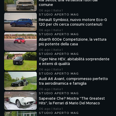
Kia Seltos, una versatilità fuori dal
comune
06 ago | Italia 1
STUDIO APERTO MAG
Renault Symbioz, nuovo motore Eco-G
120 per chi cerca consumi contenuti
06 ago | Italia 1
STUDIO APERTO MAG
Abarth 600e Competizione, la vettura
più potente della casa
06 ago | Italia 1
STUDIO APERTO MAG
Tiger Nine HEV, abitabilità sorprendente
e interni di qualità
06 ago | Italia 1
STUDIO APERTO MAG
Audi A6 Avant, compromesso perfetto
tra aerodinamica e famiglia
06 ago | Italia 1
STUDIO APERTO MAG
Sapevate Che? Mostra "The Greatest
Hits", la Ferrari di Mario Del Monaco
06 ago | Italia 1
STUDIO APERTO MAG